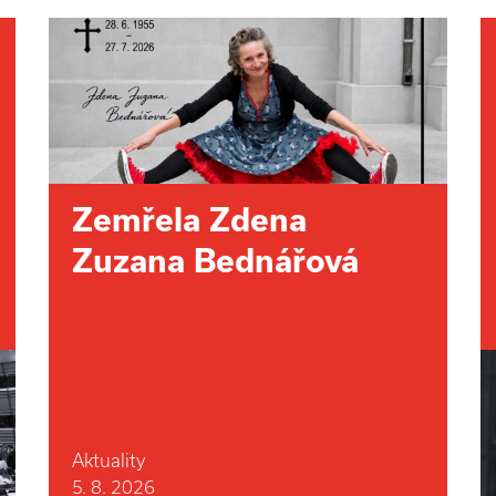
Zemřela Zdena
Zuzana Bednářová
Aktuality
5. 8. 2026