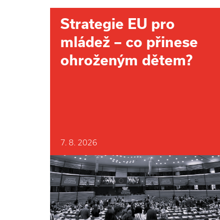
Strategie EU pro
mládež – co přinese
ohroženým dětem?
7. 8. 2026