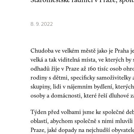
8. 9. 2022
Chudoba ve velkém městě jako je Praha j
velká a tak viditelná místa, ve kterých 
odhadů žije v Praze až 160 tisíc osob ohr
rodiny s dětmi, specificky samoživitelky 
skupiny, lidi v nájemním bydlení, kterých 
osoby a domácnosti, které řeší dluhové za
Týden před volbami jsme ke společné deba
oblastí, abychom společně s nimi mluvili
Praze, jaké dopady na nejchudší obyvate