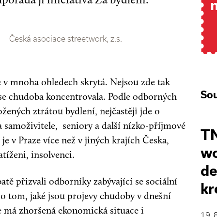
Česká asociace streetwork, z.s.
e v mnoha ohledech skrytá. Nejsou zde tak
Sou
by se chudoba koncentrovala. Podle odborných
ožených ztrátou bydlení, nejčastěji jde o
a samoživitele, seniory a další nízko-příjmové
TN
je v Praze více než v jiných krajích Česka,
wo
tíženi, insolvenci.
de
tě přizvali odborníky zabývající se sociální
kr
 o tom, jaké jsou projevy chudoby v dnešní
le má zhoršená ekonomická situace i
19. 