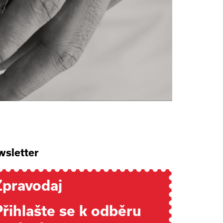
sletter
Zpravodaj
Přihlašte se k odběru