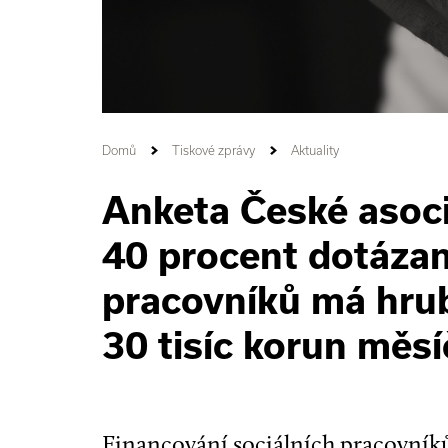
Domů
Tiskové zprávy
Aktuality
Anketa České asoci
40 procent dotázan
pracovníků má hru
30 tisíc korun měs
Financování sociálních pracovník