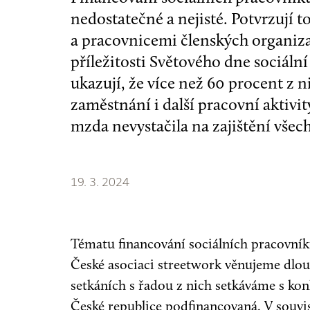
nedostatečné a nejisté. Potvrzují t
a pracovnicemi členských organiza
příležitosti Světového dne sociáln
ukazují, že více než 60 procent z
zaměstnání i další pracovní aktivit
mzda nevystačila na zajištění všec
19. 3. 2024
Tématu financování sociálních pracovníků
České asociaci streetwork věnujeme dlo
setkáních s řadou z nich setkáváme s konk
České republice podfinancovaná. V souvi