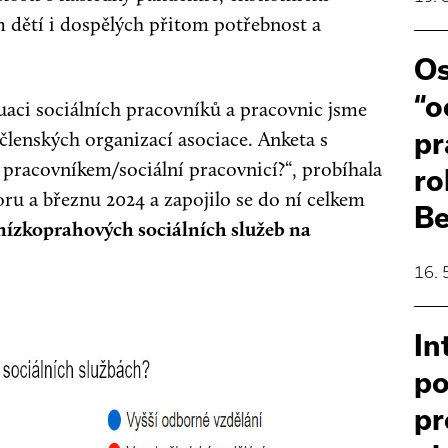
m dětí i dospělých přitom potřebnost a
Os
“o
uaci sociálních pracovníků a pracovnic jsme
členských organizací asociace. Anketa s
pr
m pracovníkem/sociální pracovnicí?“, probíhala
ro
ru a březnu 2024 a zapojilo se do ní celkem
B
 nízkoprahových sociálních služeb na
16. 
In
po
pr