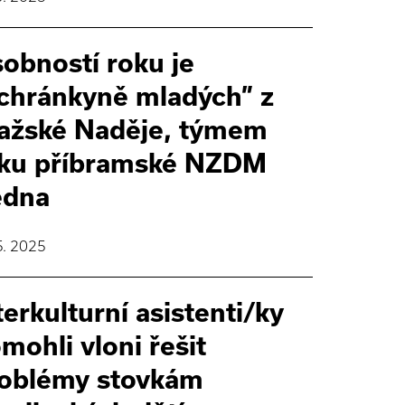
obností roku je
chránkyně mladých” z
ažské Naděje, týmem
ku příbramské NZDM
edna
5. 2025
terkulturní asistenti/ky
mohli vloni řešit
oblémy stovkám