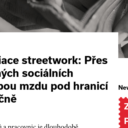
ace streetwork: Přes
ých sociálních
bou mzdu pod hranicí
New
íčně
ů a pracovnic je dlouhodobě