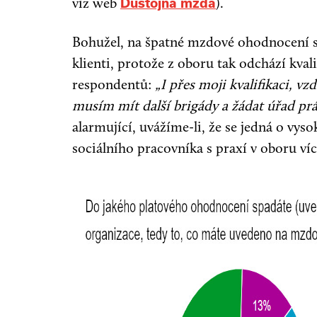
viz web
).
Důstojná mzda
Bohužel, na špatné mzdové ohodnocení s
klienti, protože z oboru tak odchází kvali
respondentů:
„I přes moji kvalifikaci, v
musím mít další brigády a žádat úřad prá
alarmující, uvážíme-li, že se jedná o vys
sociálního pracovníka s praxí v oboru více