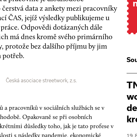
o čerstvá data z ankety mezi pracovníky
cí ČAS, jejíž výsledky publikujeme u
í práce. Odpovědi dotázaných dále
 nich má dnes kromě svého primárního
y, protože bez dalšího příjmu by jim
h potřeb.
Sou
Česká asociace streetwork, z.s.
TN
wo
de
 a pracovníků v sociálních službách se v
uhodobě. Opakovaně se při osobních
kr
rétními důsledky toho, jak je tato profese v
slosti s následky pandemie, ekonomické
19. 