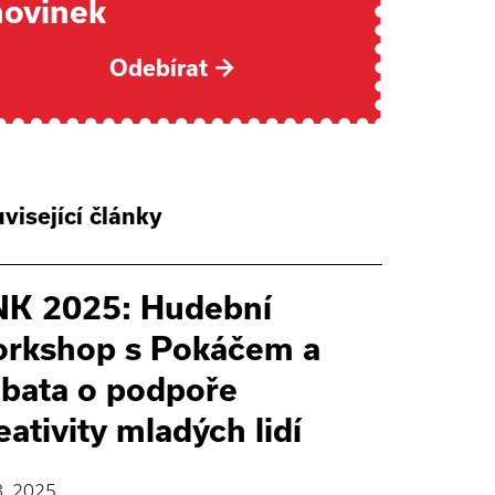
novinek
Odebírat
→
visející články
K 2025: Hudební
rkshop s Pokáčem a
bata o podpoře
eativity mladých lidí
8. 2025