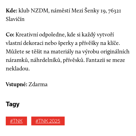
Kde:
klub NZDM
,
náměstí Mezi Šenky 19
,
76321
Slavičín
Co:
Kreativní odpoledne, kde si každý vytvoří
vlastní dekoraci nebo šperky a přívěšky na klíče.
Můžete se těšit na materiály na výrobu originálních
náramků, náhrdelníků, přívěsků. Fantazii se meze
nekladou.
Vstupné:
Z
darma
Tagy
#TNK
#TNK 2025