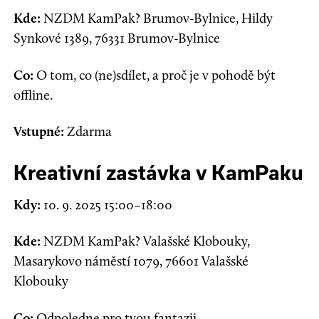
Kde:
NZDM KamPak? Brumov-Bylnice, Hildy
Synkové 1389, 76331 Brumov-Bylnice
Co:
O tom, co (ne)sdílet, a proč je v pohodě být
offline.
Vstupné:
Zdarma
Kreativní zastávka v KamPaku
Kdy:
10. 9. 2025 15:00–18:00
Kde:
NZDM KamPak? Valašské Klobouky,
Masarykovo náměstí 1079, 76601 Valašské
Klobouky
Co:
Odpoledne pro tvou fantazii.