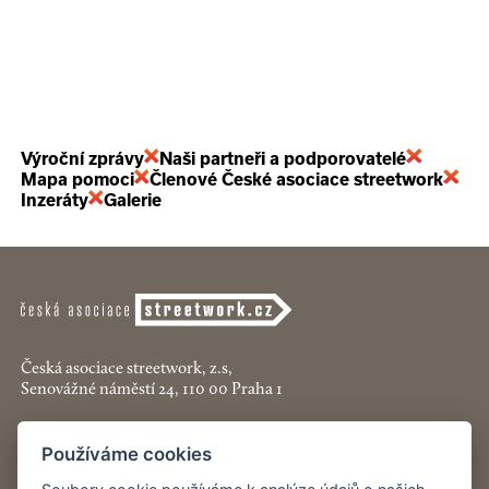
Výroční zprávy
Naši partneři a podporovatelé
Mapa pomoci
Členové České asociace streetwork
Inzeráty
Galerie
Česká asociace streetwork, z.s,
Senovážné náměstí 24, 110 00 Praha 1
+420 774 913 777
Používáme cookies
asociace@streetwork.cz