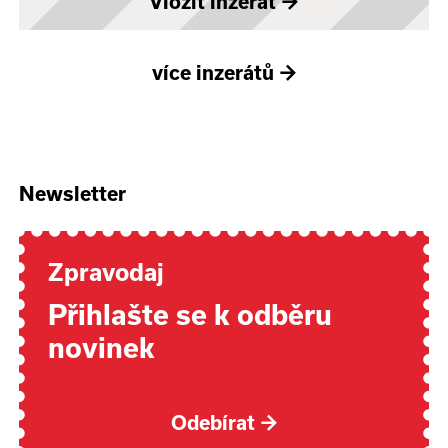
Vložit inzerát
→
více inzerátů
→
Newsletter
Zpravodaj
Přihlašte se k odběru
novinek
Odebírat
→