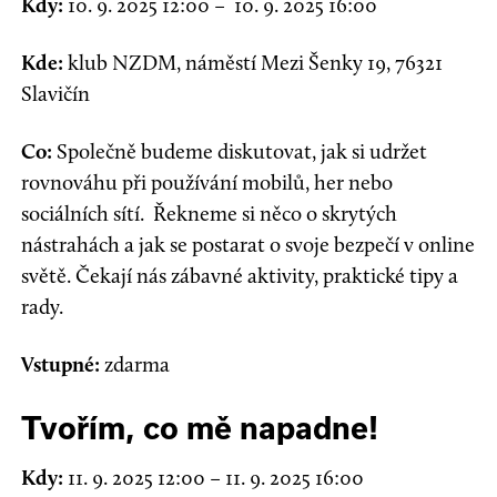
Kdy:
10. 9. 2025 12:00
–
10. 9. 2025 16:00
Kde:
klub NZDM
,
náměstí Mezi Šenky 19
,
76321
Slavičín
Co:
Společně budeme diskutovat, jak si udržet
rovnováhu při používání mobilů, her nebo
sociálních sítí.
Řekneme si něco o skrytých
nástrahách a jak se postarat o svoje bezpečí v online
světě. Čekají nás zábavné aktivity, praktické tipy a
rady.
Vstupné:
zdarma
Tvořím, co mě napadne!
Kdy:
11.
9. 2025 12:00
–
11. 9. 2025 16:00