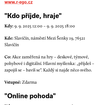
www.r-ego.cz
"Kdo příjde, hraje"
Kdy:
9. 9. 2025 12:00
–
9. 9. 2025 18:00
Kde:
Slavičín
,
náměstí Mezi Šenky 19
,
76321
Slavičín
Co:
Akce zaměřená na hry – deskové, týmové,
pohybové i digitální. Hlavní myšlenka: „příjdeš –
zapojíš se – bavíš se“. Každý si najde něco svého.
Vstupné:
Z
darma
"Online pohoda"