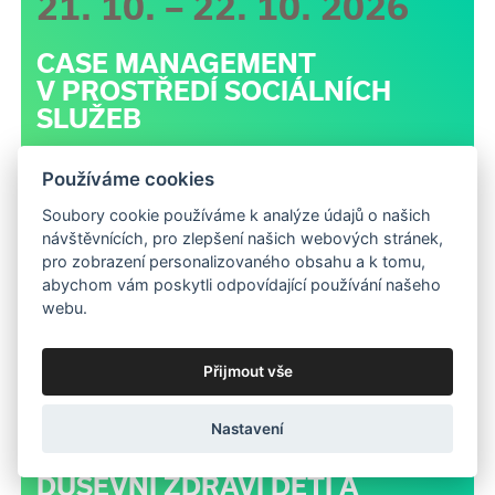
21. 10. – 22. 10. 2026
CASE MANAGEMENT
V PROSTŘEDÍ SOCIÁLNÍCH
SLUŽEB
Používáme cookies
Soubory cookie používáme k analýze údajů o našich
návštěvnících, pro zlepšení našich webových stránek,
pro zobrazení personalizovaného obsahu a k tomu,
abychom vám poskytli odpovídající používání našeho
webu.
Přijmout vše
4. 11. 2026
Nastavení
DUŠEVNÍ ZDRAVÍ DĚTÍ A