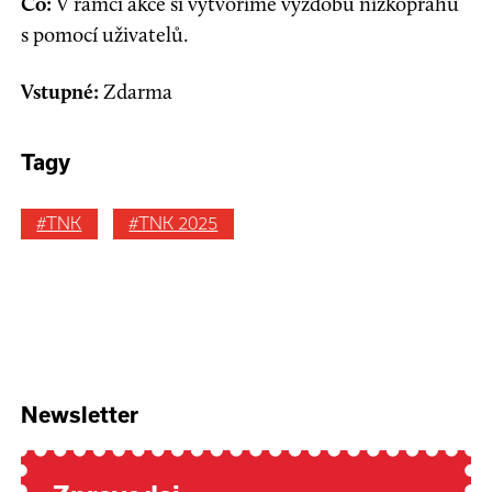
Co:
V rámci akce si vytvoříme výzdobu nízkoprahu
s pomocí uživatelů.
Vstupné:
Z
darma
Tagy
#TNK
#TNK 2025
Newsletter