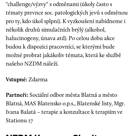
"challenge/výzvy" s odměnami (úkoly často s
tématy prevnce soc. patologických jevů s odměnou
pro ty, kdo úkol splpní). K vyzkoušení nabídneme i
několik druhů simulačních brýlý (alkohol,
halucinogeny, únava atd). Po celou dobu akce
budou k dispozici pracovníci, se kterými bude
možné probrat jakákoliv témata, která ke službě
našeho NZDM náleží.
Vstupné:
Zdarma
Partneři:
Sociální odbor města Blatná a město
Blatná, MAS Blatensko o.p.s., Blatenské listy, Mgr.
Ivana Balatá – terapie a konzultace k terapiím ve
Stationu 17