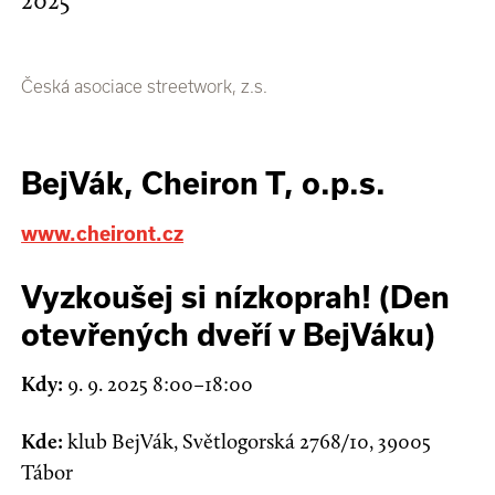
2025
Česká asociace streetwork, z.s.
BejVák, Cheiron T, o.p.s.
www.cheiront.cz
Vyzkoušej si nízkoprah! (Den
otevřených dveří v BejVáku)
Kdy:
9. 9. 2025 8:00–18:00
Kde:
klub BejVák, Světlogorská 2768/10, 39005
Tábor