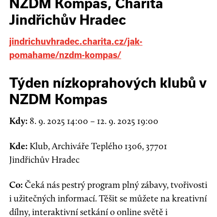
NZDM Kompas, Charita
Jindřichův Hradec
jindrichuvhradec.charita.cz/jak-
pomahame/nzdm-kompas/
Týden nízkoprahových klubů v
NZDM Kompas
Kdy:
8. 9.
2025 14:00
–
12.
9. 2025 19:00
Kde:
Klub
,
Archiváře Teplého 1306
,
37701
Jindřichův Hradec
Co:
Čeká nás pestrý program plný zábavy, tvořivosti
i užitečných informací. Těšit se můžete na kreativní
dílny, interaktivní setkání o online světě i