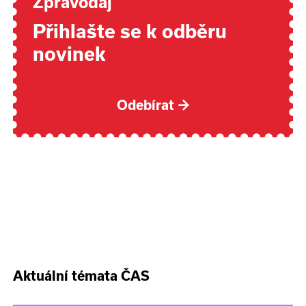
Zpravodaj
Přihlašte se k odběru
novinek
Odebírat
→
Aktuální témata ČAS