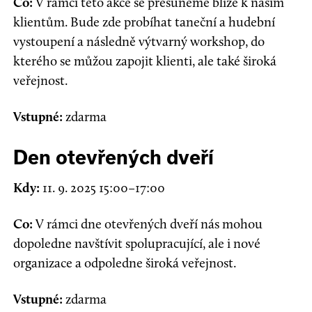
Co:
V rámci této akce se přesuneme blíže k našim
klientům. Bude zde probíhat taneční a hudební
vystoupení a následně výtvarný workshop, do
kterého se můžou zapojit klienti, ale také široká
veřejnost.
Vstupné:
zdarma
Den otevřených dveří
Kdy:
11. 9. 2025 15:00–17:00
Co:
V rámci dne otevřených dveří nás mohou
dopoledne navštívit spolupracující, ale i nové
organizace a odpoledne široká veřejnost.
Vstupné:
zdarma