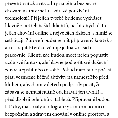
preventivní aktivity a hry na téma bezpečné
chování na internetu a zdravé používání
technologií. Při jejich tvorbě budeme vycházet
hlavně z potřeb našich klientů, nasbíraných dat o
jejich chování online a největších rizicích, s nimiž se
setkávají. Zároveň budeme mít připravený koutek s
arteterapií, které se věnuje jedna z našich
pracovnic. Klienti zde budou moct nejen popustit
uzdu své fantazii, ale hlavně podpořit své duševní
zdraví a zjistit něco o sobě. Pokud nám bude počasí
přát, vezmeme běžné aktivity na náměstíčko před
klubem, abychom v dětech podpořily pocit, že
zábava se nemusí nutně odehrávat jen uvnitř a
před displeji telefonů či tabletů. Připravené budou
letáčky, materiály a infografiky s informacemi o
bezpečném a zdravém chování v online prostoru a