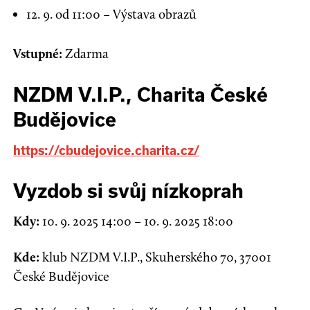
12. 9. od 11:00 – Výstava obrazů
Vstupné:
Zdarma
NZDM V.I.P.
,
Charita České
Budějovice
https://cbudejovice.charita.cz/
Vyzdob si svůj nízkoprah
Kdy:
10. 9. 2025 14:00
–
10. 9. 2025 18:00
Kde:
klub NZDM V.I.P.
,
Skuherského 70
,
37001
České Budějovice