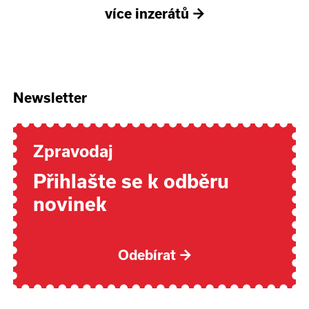
více inzerátů
→
Newsletter
Zpravodaj
Přihlašte se k odběru
novinek
Odebírat
→