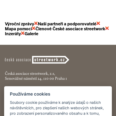
Výroční zprávy
Naši partneři a podporovatelé
Mapa pomoci
Členové České asociace streetwork
Inzeráty
Galerie
Česká asociace streetwork, z.s,
Senovážné náměstí 24, 110 00 Praha 1
+420 774 913 777
Používáme cookies
asociace@streetwork.cz
Soubory cookie používáme k analýze údajů o našich
Nastavení cookies
návštěvnících, pro zlepšení našich webových stránek,
pro zobrazení personalizovaného obsahu a k tomu,