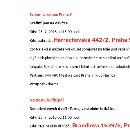
Terénní program Praha 9
Grafitti jam na devítce
Kdy:
25. 9. 2018 od 15:00 hod.
Harrachovská 442/2, Praha 
Kde:
zahrada,
Co:
Na akci si můžete vyzkoušet sprejovat na folie pod vedení
legálních plochách na Praze 9. Sezmámíte se s našimi terénní
funguje.
Seznámíte se s novými lidmi a strávíte super odpoled
Partneři:
MHMP; Městská část Praha 9; Klub Harfica
Vstupné:
Zdarma
NZDM Klub Jižní pól
Den otevřených dveří - Turnaj ve stolním fotbálku
Kdy:
25. 9. 2018 od 11:00 hod.
Brandlova 1639/6, P
Kde:
NZDM Klub Jižní pól,