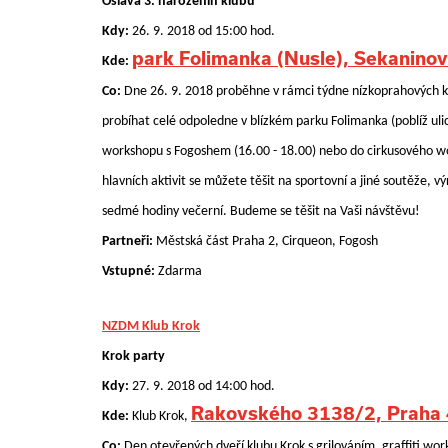
Oslava 3. narozenin klubu
Kdy:
26. 9. 2018 od 15:00 hod.
park Folimanka (Nusle), Sekaninov
Kde:
Co:
Dne 26. 9. 2018 proběhne v rámci týdne nízkoprahových k
probíhat celé odpoledne v blízkém parku Folimanka (poblíž uli
workshopu s Fogoshem (16.00 - 18.00) nebo do cirkusového w
hlavních aktivit se můžete těšit na sportovní a jiné soutěže, v
sedmé hodiny večerní. Budeme se těšit na Vaši návštěvu!
Partneři:
Městská část Praha 2, Cirqueon, Fogosh
Vstupné:
Zdarma
NZDM Klub Krok
Krok party
Kdy:
27. 9. 2018 od 14:00 hod.
Rakovského 3138/2, Praha 
Kde:
Klub Krok,
Co:
Den otevřených dveří klubu Krok s grilováním, graffiti 