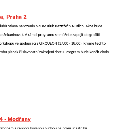
a, Praha 2
lubů oslava narozenin NZDM Klub Beztíže² v Nuslích. Akce bude
ce Sekaninova). V rámci programu se můžete zapojit do graffiti
orkshopu ve spolupráci s CIRQUEON (17.00 - 18.00). Kromě těchto
ýrobu placek či slavnostní zakrojení dortu. Program bude končit okolo
4 - Modřany
workshopem a reprodukovanou hudbou na přání účastníků