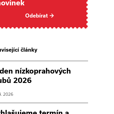
novinek
Odebírat
→
visející články
den nízkoprahových
ubů 2026
4. 2026
hlašujeme termín a