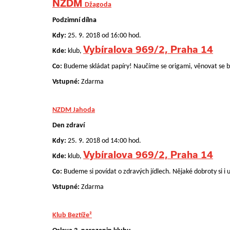
NZDM
Džagoda
Podzimní dílna
Kdy:
25. 9. 2018 od 16:00 hod.
Vybíralova 969/2, Praha 14
Kde:
klub,
Co:
Budeme skládat papíry! Naučíme se origami, věnovat s
Vstupné:
Zdarma
NZDM Jahoda
Den zdraví
Kdy:
25. 9. 2018 od 14:00 hod.
Vybíralova 969/2, Praha 14
Kde:
klub,
Co:
Budeme si povídat o zdravých jídlech. Nějaké dobroty si 
Vstupné:
Zdarma
Klub Beztíže²