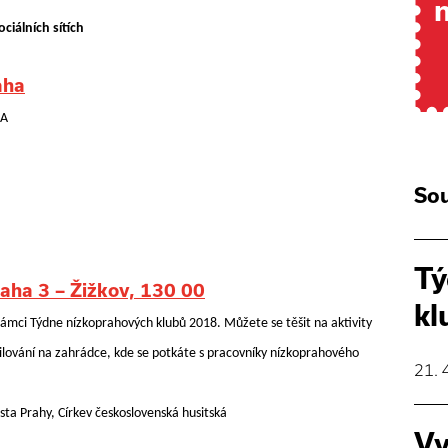
ciálních sítích
aha
BA
Sou
Tý
aha 3 – Žižkov, 130 00
kl
rámci Týdne nízkoprahových klubů 2018. Můžete se těšit na aktivity
grilování na zahrádce, kde se potkáte s pracovníky nízkoprahového
21. 
ta Prahy, Církev československá husitská
Vy