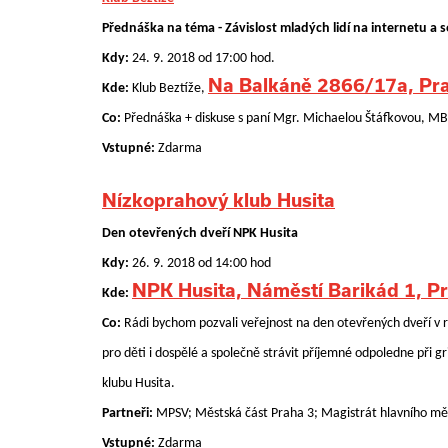
Přednáška na téma - Závislost mladých lidí na internetu a so
Kdy:
24. 9. 2018 od 17:00 hod.
Na Balkáně 2866/17a, Pr
Kde:
Klub Beztíže,
Co:
Přednáška + diskuse s paní Mgr. Michaelou Štáfkovou, M
Vstupné:
Zdarma
Nízkoprahový klub Husita
Den otevřených dveří NPK Husita
Kdy:
26. 9. 2018 od 14:00 hod
NPK Husita, Náměstí Barikád 1, Pr
Kde:
Co:
Rádi bychom pozvali veřejnost na den otevřených dveří v 
pro děti i dospělé a společně strávit příjemné odpoledne při 
klubu Husita.
Partneři:
MPSV; Městská část Praha 3; Magistrát hlavního měs
Vstupné:
Zdarma