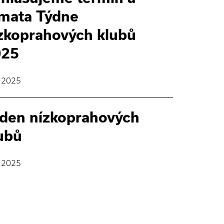
mata Týdne
zkoprahových klubů
025
. 2025
den nízkoprahových
ubů
. 2025