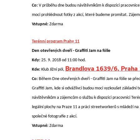
Co:
V průběhu dne budou návštěvníkům k dispozici pracovnice, 
moci prohlédnout fotky z akcí, které budeme promítat. Zájemc
Vstupné:
Zdarma
Terénní program Prahy 11
Den otevřených dveří - Graffiti Jam na fólie
Kdy:
25. 9. 2018 od 11:00 hod.
Brandlova 1639/6, Praha
Kde:
Klub Jižní pól,
Co:
Během Dne otevřených dveří - Graffiti Jam na fólie se pře
Graffiti Jam, kde si odvážlivci budou moci vyzkoušet základní
návštěvníkům a zájemcům o službu k dispozici pracovníci Ter
legální plochy na Praze 11 a práci streetworkerů s mládeží na 
společné fotografie z akcí.
Vstupné:
Zdarma