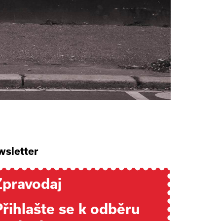
sletter
Zpravodaj
Přihlašte se k odběru