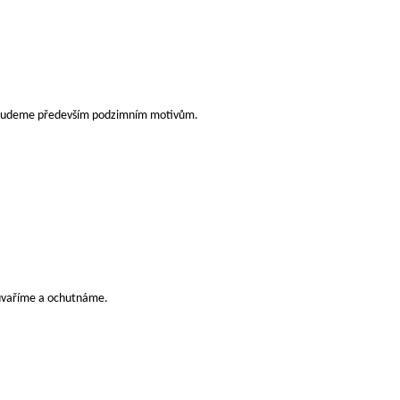
e budeme především podzimním motivům.
i uvaříme a ochutnáme.