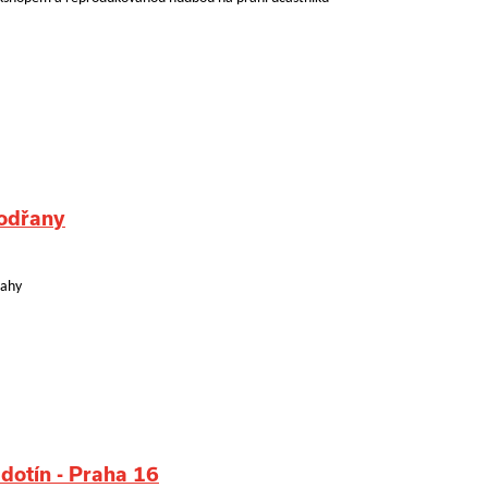
Modřany
rahy
dotín - Praha 16