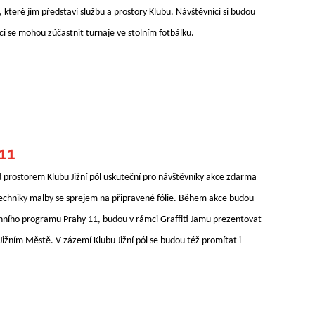
které jim představí službu a prostory Klubu. Návštěvníci si budou
i se mohou zúčastnit turnaje ve stolním fotbálku.
 11
d prostorem Klubu Jižní pól uskuteční pro návštěvníky akce zdarma
 techniky malby se sprejem na připravené fólie. Během akce budou
énního programu Prahy 11, budou v rámci Graffiti Jamu prezentovat
Jižním Městě. V zázemí Klubu Jižní pól se budou též promítat i