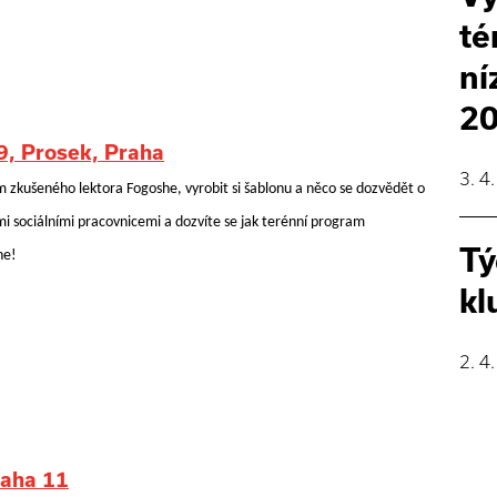
té
ní
2
9, Prosek, Praha
3. 4
m zkušeného lektora Fogoshe, vyrobit si šablonu a něco se dozvědět o
mi sociálními pracovnicemi a dozvíte se jak terénní program
Tý
ne!
kl
2. 4
raha 11