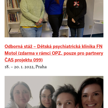
Odborná stáž – Dětská psychiatrická klinika FN
Motol (zdarma v rámci OPZ, pouze pro partnery
ČAS projektu 099)
18. – 20. 1. 2022, Praha