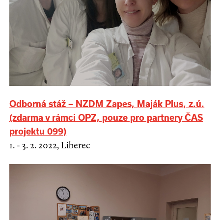
Odborná stáž – NZDM Zapes, Maják Plus, z.ú.
(zdarma v rámci OPZ, pouze pro partnery ČAS
projektu 099)
1. - 3. 2. 2022, Liberec