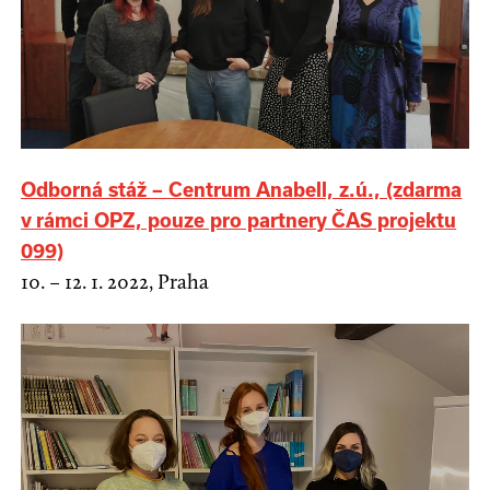
Odborná stáž – Centrum Anabell, z.ú., (zdarma
v rámci OPZ, pouze pro partnery ČAS projektu
099)
10. – 12. 1. 2022, Praha