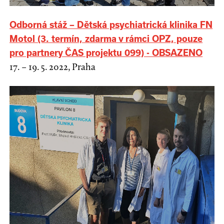
Odborná stáž – Dětská psychiatrická klinika FN
Motol (3. termín, zdarma v rámci OPZ, pouze
pro partnery ČAS projektu 099) - OBSAZENO
17. – 19. 5. 2022, Praha