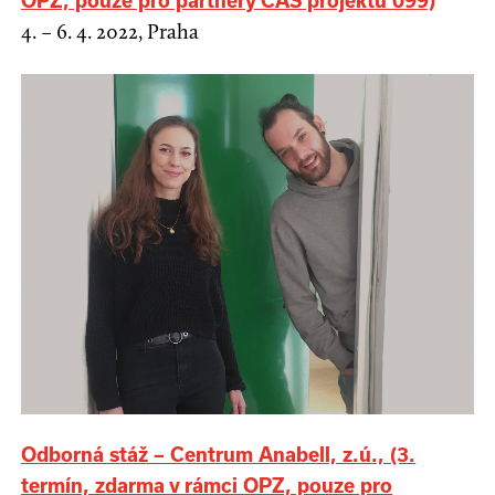
OPZ, pouze pro partnery ČAS projektu 099)
4. – 6. 4. 2022, Praha
Odborná stáž – Centrum Anabell, z.ú., (3.
termín, zdarma v rámci OPZ, pouze pro