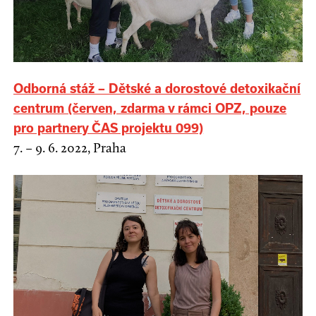
Odborná stáž – Dětské a dorostové detoxikační
centrum (červen, zdarma v rámci OPZ, pouze
pro partnery ČAS projektu 099)
7. – 9. 6. 2022, Praha