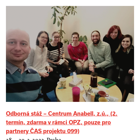
Odborná stáž – Centrum Anabell, z.ú., (2.
termín, zdarma v rámci OPZ, pouze pro
partnery ČAS projektu 099)
28. – 30. 3. 2022, Praha