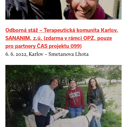
Odborná stáž – Terapeutická komunita Karlov,
SANANIM, z.ú. (zdarma v rámci OPZ, pouze
pro partnery ČAS projektu 099)
6. 6. 2022, Karlov – Smetanova Lhota