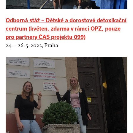
Odborná stáž – Dětské a dorostové detoxikační
centrum (květen, zdarma v rámci OPZ, pouze
pro partnery ČAS projektu 099)
24. – 26. 5. 2022, Praha