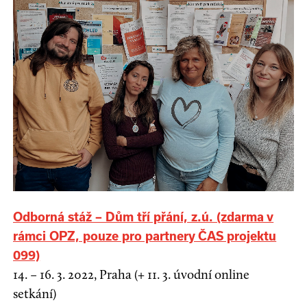
Odborná stáž – Dům tří přání, z.ú. (zdarma v
rámci OPZ, pouze pro partnery ČAS projektu
099)
14. – 16. 3. 2022, Praha (+ 11. 3. úvodní online
setkání)