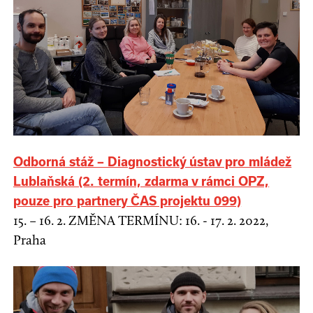
Odborná stáž – Diagnostický ústav pro mládež
Lublaňská (2. termín, zdarma v rámci OPZ,
pouze pro partnery ČAS projektu 099)
15. – 16. 2. ZMĚNA TERMÍNU: 16. - 17. 2. 2022,
Praha