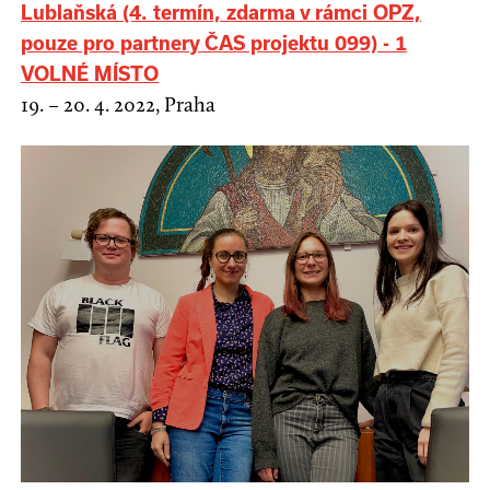
Lublaňská (4. termín, zdarma v rámci OPZ,
pouze pro partnery ČAS projektu 099) - 1
VOLNÉ MÍSTO
19. – 20. 4. 2022, Praha