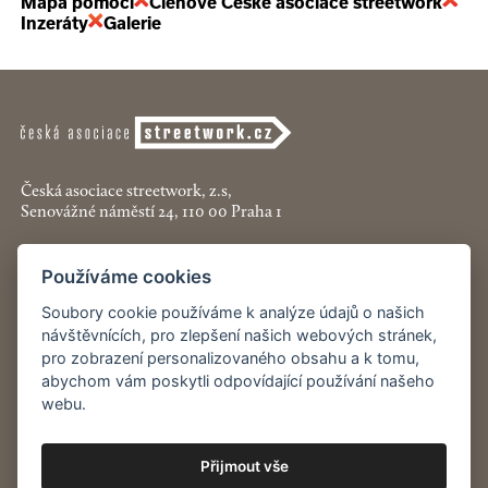
Mapa pomoci
Členové České asociace streetwork
Inzeráty
Galerie
Česká asociace streetwork, z.s,
Senovážné náměstí 24, 110 00 Praha 1
+420 774 913 777
Používáme cookies
asociace@streetwork.cz
Soubory cookie používáme k analýze údajů o našich
Nastavení cookies
návštěvnících, pro zlepšení našich webových stránek,
pro zobrazení personalizovaného obsahu a k tomu,
abychom vám poskytli odpovídající používání našeho
Restartshop.cz
webu.
Pracenaulici.cz
Přijmout vše
Odběr