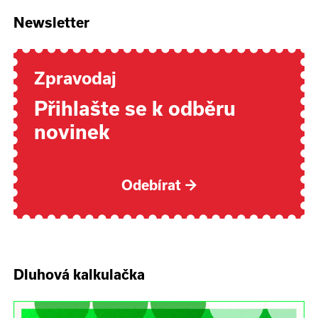
Newsletter
Zpravodaj
Přihlašte se k odběru
novinek
Odebírat
→
Dluhová kalkulačka