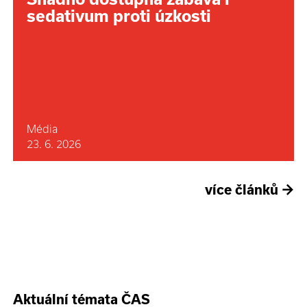
sedativum proti úzkosti
Média
23. 6. 2026
více článků
→
Aktuální témata ČAS