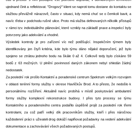
ujednané činit a reflektovat. "Drogový" klient se naproti tomu dostane do kontaktu se
službou převážně nárazově, často v situaci, kdy nemá chuť se o čemkoli bavit, a
navíc třeba v podchodu rušné ulice. Proto má služba definovaných několik přístupů
v rámci tzv. individuálního plánování, které vznikly na základě praxe a inspekcí byly
potvrzeny jako adekvátní a vhodné.
Výsledek kontroly je pro zařízení víc než potěšující. Inspekčním týmem byly
identifikovány jen čtyři kritéria, kde bylo týmu dáno nějaké doporučení, jež bylo
spojeno se ztrátou jednoho bodu na škále 0 až 4. Celkově tedy bylo získáno 59
bodů z 63 možných. U plnění povinností daných zákonem nebyl shledán žádný
nedostatek.
Za poslední rok prošlo Kontaktní a poradenské centrum Spektrum velkým rozvojem
v oblasti terénní formy služby v okrese Havlíčkův Brod. A to přesto, že nedošlo k
personálnímu rozšíření. Aktuálně navíc probíhá v místě poskytování ambulantní
formy služby komplexní rekonstrukce budovy. I přes tyto procesy se týmu
Kontaktního a poradenského centra podařilo úspěšně projít za poslední rok třemi
kontrolami, za což patří velký dík pracovníkům služby, kteří i přes náročnou
každodenní práci s uživateli drog dokáží naplňovat požadavky na vedení adekvátní
dokumentace a zachovávání všech požadovaných postupů.