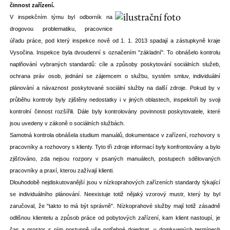
činnost zařízení.
V inspekčním týmu byl odborník na
drogovou problematiku, pracovnice
úřadu práce, pod který inspekce nově od 1. 1. 2013 spadají a zástupkyně kraje
Vysočina. Inspekce byla dvoudenní s označením "základní". To obnášelo kontrolu
naplňování vybraných standardů: cíle a způsoby poskytování sociálních služeb,
ochrana práv osob, jednání se zájemcem o službu, systém smluv, individuální
plánování a návaznost poskytované sociální služby na další zdroje. Pokud by v
průběhu kontroly byly zjištěny nedostatky i v jiných oblastech, inspektoři by svoji
kontrolní činnost rozšířili. Dále byly kontrolovány povinnosti poskytovatele, které
jsou uvedeny v zákoně o sociálních službách.
Samotná kontrola obnášela studium manuálů, dokumentace v zařízení, rozhovory s
pracovníky a rozhovory s klienty. Tyto tři zdroje informací byly konfrontovány a bylo
zjišťováno, zda nejsou rozpory v psaných manuálech, postupech sdělovaných
pracovníky a praxí, kterou zažívají klienti.
Dlouhodobě nejdiskutovanější jsou v nízkoprahových zařízeních standardy týkající
se individuálního plánování. Neexistuje totiž nějaký vzorový mustr, který by byl
zaručoval, že "takto to má být správně". Nízkoprahové služby mají totiž zásadně
odlišnou klientelu a způsob práce od pobytových zařízení, kam klient nastoupí, je
čas a prostor s ním postupně vše potřebné dojednat, v domluvených termínech