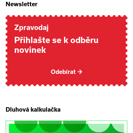
Newsletter
Zpravodaj
Přihlašte se k odběru
novinek
Odebírat
→
Dluhová kalkulačka