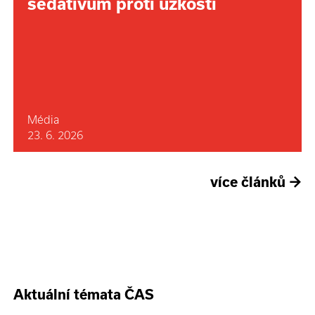
sedativum proti úzkosti
Média
23. 6. 2026
více článků
→
Aktuální témata ČAS