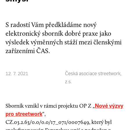
S radostí Vám předkládáme nový
elektronický sborník dobré praxe jako
výsledek výměnných stáží mezi členskými
zařízeními ČAS.
12. 7. 2021
Česká asociace streetwork,
z.s.
Sborník vznikl v rámci projektu OP Z „
Nové výzvy
“,
pro streetwork
CZ.03.2.63/0.0/0.0/17_071/0007649, který byl