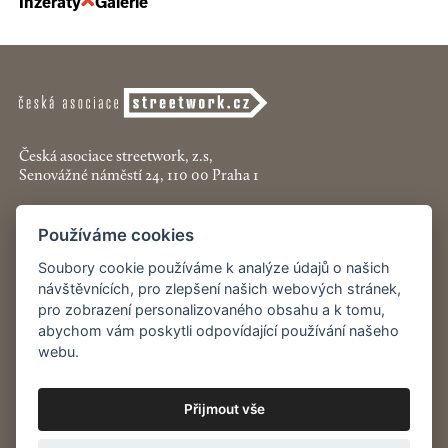
Inzeráty
Galerie
Česká asociace streetwork, z.s,
Senovážné náměstí 24, 110 00 Praha 1
+420 774 913 777
Používáme cookies
asociace@streetwork.cz
Soubory cookie používáme k analýze údajů o našich
návštěvnících, pro zlepšení našich webových stránek,
Nastavení cookies
pro zobrazení personalizovaného obsahu a k tomu,
abychom vám poskytli odpovídající používání našeho
Restartshop.cz
webu.
Pracenaulici.cz
Přijmout vše
Odběr