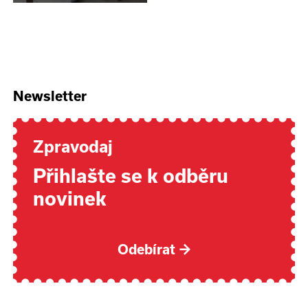
Newsletter
Zpravodaj
Přihlašte se k odběru
novinek
Odebírat
→