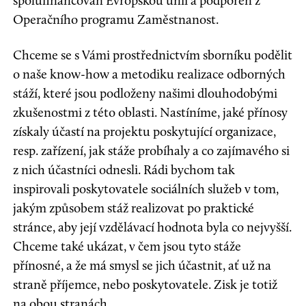
spolufinancován Evropskou unií a podpořen z
Operačního programu Zaměstnanost.
Chceme se s Vámi prostřednictvím sborníku podělit
o naše know-how a metodiku realizace odborných
stáží, které jsou podloženy našimi dlouhodobými
zkušenostmi z této oblasti. Nastíníme, jaké přínosy
získaly účastí na projektu poskytující organizace,
resp. zařízení, jak stáže probíhaly a co zajímavého si
z nich účastníci odnesli. Rádi bychom tak
inspirovali poskytovatele sociálních služeb v tom,
jakým způsobem stáž realizovat po praktické
stránce, aby její vzdělávací hodnota byla co nejvyšší.
Chceme také ukázat, v čem jsou tyto stáže
přínosné, a že má smysl se jich účastnit, ať už na
straně příjemce, nebo poskytovatele. Zisk je totiž
na obou stranách.