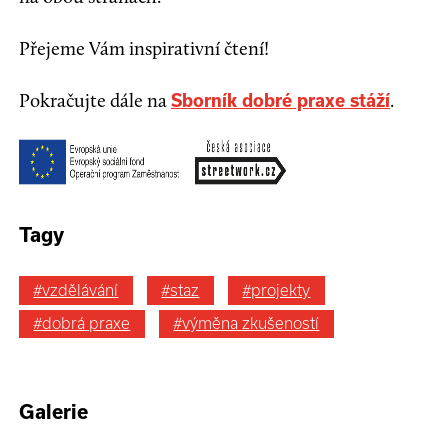
Přejeme Vám inspirativní čtení!
Pokračujte dále na
.
Sborník dobré praxe stáží
Tagy
#vzdělávání
#staz
#projekty
#dobrá praxe
#výměna zkušeností
Galerie