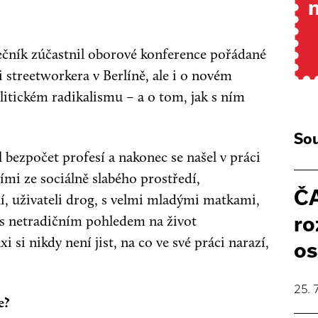
řečník zúčastnil oborové konference pořádané
 streetworkera v Berlíně, ale i o novém
tickém radikalismu – a o tom, jak s ním
Sou
l bezpočet profesí a nakonec se našel v práci
ími ze sociálně slabého prostředí,
ČA
ní, uživateli drog, s velmi mladými matkami,
i s netradičním pohledem na život
ro
i si nikdy není jist, na co ve své práci narazí,
os
25. 
e?