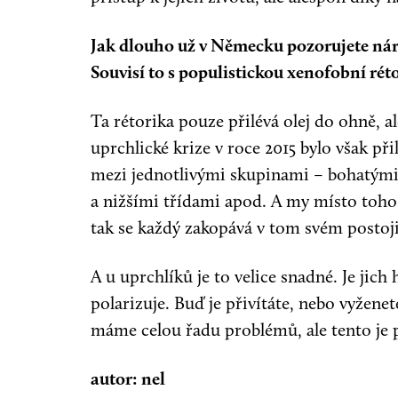
Jak dlouho už v Německu pozorujete nárů
Souvisí to s populistickou xenofobní rét
Ta rétorika pouze přilévá olej do ohně, 
uprchlické krize v roce 2015 bylo však při
mezi jednotlivými skupinami – bohatými 
a nižšími třídami apod. A my místo toho
tak se každý zakopává v tom svém postoji
A u uprchlíků je to velice snadné. Je jich
polarizuje. Buď je přivítáte, nebo vyženet
máme celou řadu problémů, ale tento je p
autor: nel