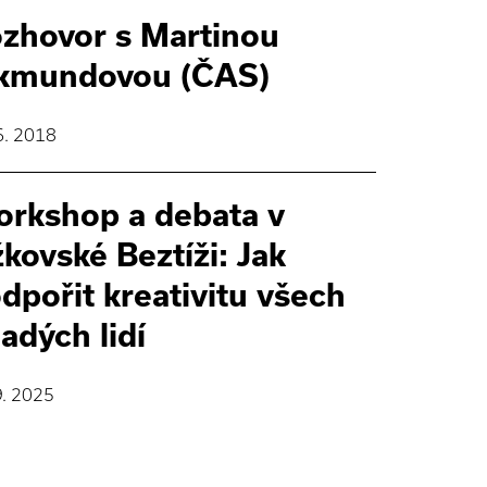
zhovor s Martinou
kmundovou (ČAS)
6. 2018
rkshop a debata v
žkovské Beztíži: Jak
dpořit kreativitu všech
adých lidí
9. 2025