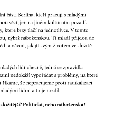
ní části Berlína, kteří pracují s mladými
ejnou věcí, jen na jiném kulturním pozadí.
y, které brzy tlačí na jednotlivce. V tomto
ckou, nýbrž náboženskou. Ti mladí přijdou do
i a návod, jak jít svým životem ve složité
mladých lidí obecně, jedná se zpravidla
é sami nedokáží vypořádat s problémy, na které
i říkáme, že nepracujeme proti radikalizaci
ladými lidmi a to je rozdíl.
í složitější? Politická, nebo náboženská?