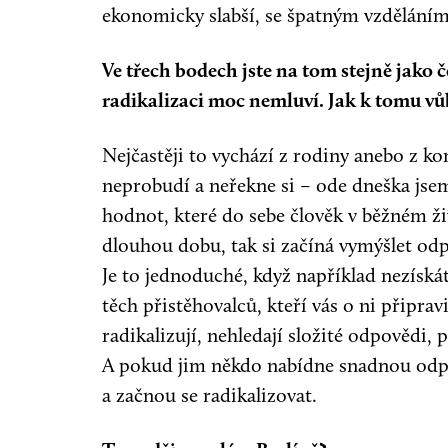
ekonomicky slabší, se špatným vzděláním.
Ve třech bodech jste na tom stejně jako če
radikalizaci moc nemluví. Jak k tomu vůb
Nejčastěji to vychází z rodiny anebo z kom
neprobudí a neřekne si – ode dneška jsem 
hodnot, které do sebe člověk v běžném ži
dlouhou dobu, tak si začíná vymýšlet odp
Je to jednoduché, když například nezískáte
těch přistěhovalců, kteří vás o ni připravil
radikalizují, nehledají složité odpovědi, 
A pokud jim někdo nabídne snadnou odpov
a začnou se radikalizovat.