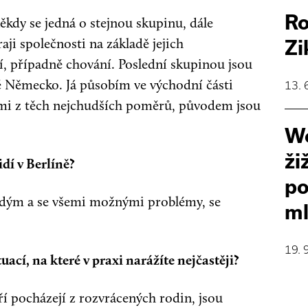
Ro
kdy se jedná o stejnou skupinu, dále
aji společnosti na základě jejich
Zi
, případně chování. Poslední skupinou jsou
lé Německo. Já působím ve východní části
13. 
idmi z těch nejchudších poměrů, původem jsou
Wo
ži
dí v Berlíně?
po
aždým a se všemi možnými problémy, se
ml
19. 
uací, na které v praxi narážíte nejčastěji?
í pocházejí z rozvrácených rodin, jsou