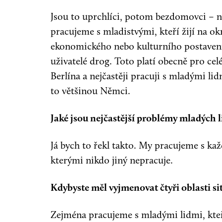
Jsou to uprchlíci, potom bezdomovci – ně
pracujeme s mladistvými, kteří žijí na okr
ekonomického nebo kulturního postavení
uživatelé drog. Toto platí obecně pro ce
Berlína a nejčastěji pracuji s mladými l
to většinou Němci.
Jaké jsou nejčastější problémy mladých li
Já bych to řekl takto. My pracujeme s k
kterými nikdo jiný nepracuje.
Kdybyste měl vyjmenovat čtyři oblasti sit
Zejména pracujeme s mladými lidmi, kteř