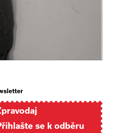
sletter
Zpravodaj
Přihlašte se k odběru