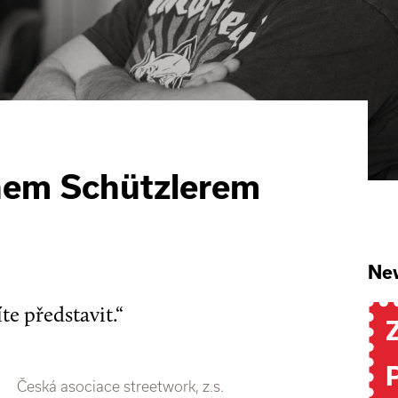
nem Schützlerem
New
íte představit.“
Česká asociace streetwork, z.s.