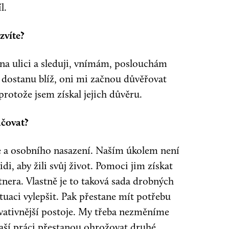
l.
zvíte?
na ulici a sleduji, vnímám, poslouchám
m dostanu blíž, oni mi začnou důvěřovat
protože jsem získal jejich důvěru.
ačovat?
e a osobního nasazení. Naším úkolem není
di, aby žili svůj život. Pomoci jim získat
artnera. Vlastně je to taková sada drobných
tuaci vylepšit. Pak přestane mít potřebu
rvativnější postoje. My třeba nezměníme
 naší práci přestanou ohrožovat druhé.