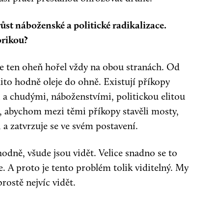
st náboženské a politické radikalizace.
orikou?
ale ten oheň hořel vždy na obou stranách. Od
lito hodně oleje do ohně. Existují příkopy
a chudými, náboženstvími, politickou elitou
, abychom mezi těmi příkopy stavěli mosty,
 a zatvrzuje se ve svém postavení.
 hodně, všude jsou vidět. Velice snadno se to
e. A proto je tento problém tolik viditelný. My
rostě nejvíc vidět.