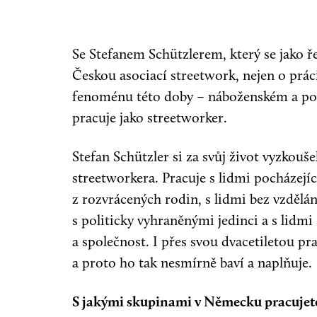
Se Stefanem Schützlerem, který se jako 
Českou asociací streetwork, nejen o práci
fenoménu této doby – náboženském a poli
pracuje jako streetworker.
Stefan Schützler si za svůj život vyzkouše
streetworkera. Pracuje s lidmi pocházejíc
z rozvrácených rodin, s lidmi bez vzdělá
s politicky vyhraněnými jedinci a s lidm
a společnost. I přes svou dvacetiletou prax
a proto ho tak nesmírně baví a naplňuje.
S jakými skupinami v Německu pracujet