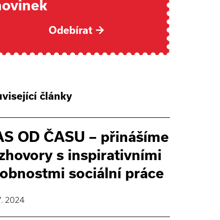
novinek
Odebírat
→
visející články
S OD ČASU – přinášíme
zhovory s inspirativními
obnostmi sociální práce
7. 2024