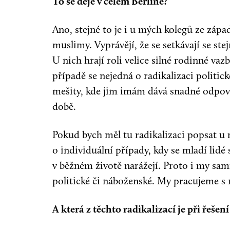
To se děje v celém Berlíně?
Ano, stejné to je i u mých kolegů ze západ
muslimy. Vyprávějí, že se setkávají se st
U nich hrají roli velice silné rodinné vazb
případě se nejedná o radikalizaci politi
mešity, kde jim imám dává snadné odpověd
době.
Pokud bych měl tu radikalizaci popsat u 
o individuální případy, kdy se mladí lid
v běžném životě narážejí. Proto i my sam
politické či náboženské. My pracujeme s m
A která z těchto radikalizací je při řešen