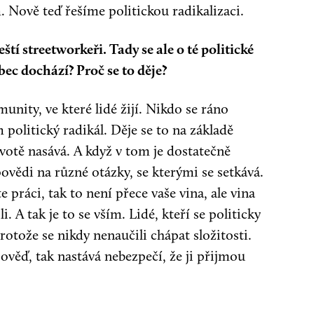
 Nově teď řešíme politickou radikalizaci.
ští streetworkeři. Tady se ale o té politické
ec dochází? Proč se to děje?
unity, ve které lidé žijí. Nikdo se ráno
politický radikál. Děje se to na základě
votě nasává. A když v tom je dostatečně
ovědi na různé otázky, se kterými se setkává.
 práci, tak to není přece vaše vina, ale vina
i. A tak je to se vším. Lidé, kteří se politicky
protože se nikdy nenaučili chápat složitosti.
ěď, tak nastává nebezpečí, že ji přijmou