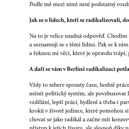
Podle mě mezi nimi není podstatný rozdí
Jak se o lidech, kteří se radikalizovali, do
Na to je velice snadná odpověď. Chodím 
a seznamuji se s těmi lidmi. Pak se k ni
a řeknou mi věci, které je opravdu trápí, 
A daří se vám v Berlíně radikalizaci potl
Vždy to sebere spousty času, hodně prác
měnit politický systém, ale povzbuzovat li
vzdělání, lepší práci, bydlení a třeba i p
kroků v životě jedince, které pomohou si
chovat se jako radikál a začne mít konze
přístup k jejich životu, ale alespoň díky