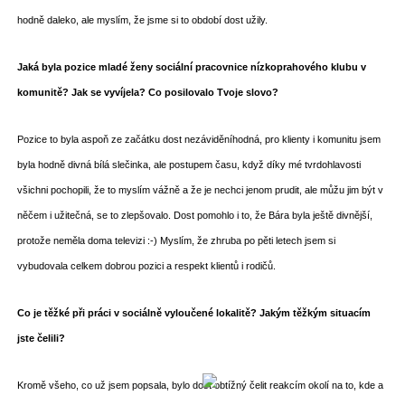
hodně daleko, ale myslím, že jsme si to období dost užily.
Jaká byla pozice mladé ženy sociální pracovnice nízkoprahového klubu v
komunitě? Jak se vyvíjela? Co posilovalo Tvoje slovo?
Pozice to byla aspoň ze začátku dost nezáviděníhodná, pro klienty i komunitu jsem
byla hodně divná bílá slečinka, ale postupem času, když díky mé tvrdohlavosti
všichni pochopili, že to myslím vážně a že je nechci jenom prudit, ale můžu jim být v
něčem i užitečná, se to zlepšovalo. Dost pomohlo i to, že Bára byla ještě divnější,
protože neměla doma televizi :-) Myslím, že zhruba po pěti letech jsem si
vybudovala celkem dobrou pozici a respekt klientů i rodičů.
Co je těžké při práci v sociálně vyloučené lokalitě? Jakým těžkým situacím
jste čelili?
Kromě všeho, co už jsem popsala, bylo dost obtížný čelit reakcím okolí na to, kde a