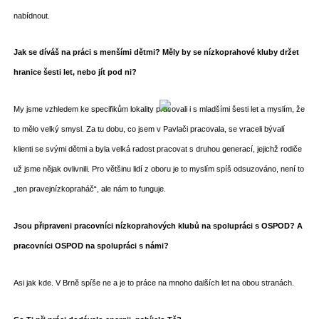
nabídnout.
Jak se díváš na práci s menšími dětmi? Měly by se nízkoprahové kluby držet
hranice šesti let, nebo jít pod ni?
My jsme vzhledem ke specifikům lokality pracovali i s mladšími šesti let a myslím, že
to mělo velký smysl. Za tu dobu, co jsem v Pavlači pracovala, se vraceli bývalí
klienti se svými dětmi a byla velká radost pracovat s druhou generací, jejichž rodiče
už jsme nějak ovlivnili. Pro většinu lidí z oboru je to myslím spíš odsuzováno, není to
„ten pravejnízkopraháč“, ale nám to funguje.
Jsou připraveni pracovníci nízkoprahových klubů na spolupráci s OSPOD? A
pracovníci OSPOD na spolupráci s námi?
Asi jak kde. V Brně spíše ne a je to práce na mnoho dalších let na obou stranách.