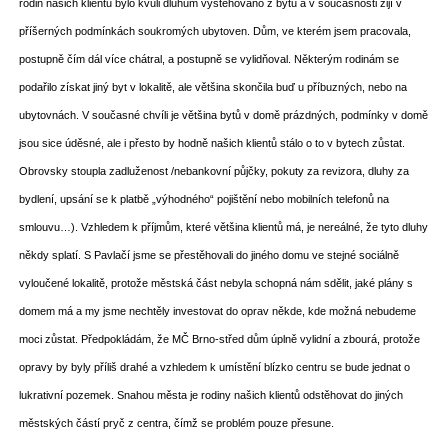
rodin našich klientů bylo kvůli dluhům vystěhováno z bytů a v současnosti žijí v
příšerných podmínkách soukromých ubytoven. Dům, ve kterém jsem pracovala,
postupně čím dál více chátral, a postupně se vylidňoval. Některým rodinám se
podařilo získat jiný byt v lokalitě, ale většina skončila buď u příbuzných, nebo na
ubytovnách. V současné chvíli je většina bytů v domě prázdných, podmínky v domě
jsou sice úděsné, ale i přesto by hodně našich klientů stálo o to v bytech zůstat.
Obrovsky stoupla zadluženost /nebankovní půjčky, pokuty za revizora, dluhy za
bydlení, upsání se k platbě „výhodného“ pojištění nebo mobilních telefonů na
smlouvu…). Vzhledem k příjmům, které většina klientů má, je nereálné, že tyto dluhy
někdy splatí. S Pavlačí jsme se přestěhovali do jiného domu ve stejné sociálně
vyloučené lokalitě, protože městská část nebyla schopná nám sdělit, jaké plány s
domem má a my jsme nechtěly investovat do oprav někde, kde možná nebudeme
moci zůstat. Předpokládám, že MČ Brno-střed dům úplně vylidní a zbourá, protože
opravy by byly příliš drahé a vzhledem k umístění blízko centru se bude jednat o
lukrativní pozemek. Snahou města je rodiny našich klientů odstěhovat do jiných
městských částí pryč z centra, čímž se problém pouze přesune.