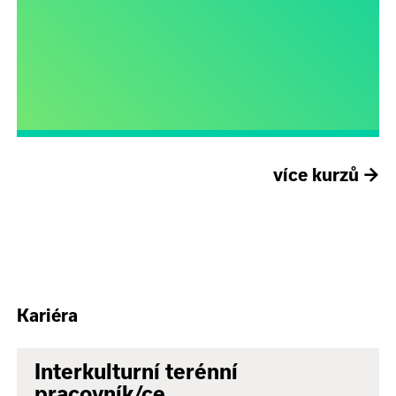
více kurzů
→
Kariéra
Interkulturní terénní
pracovník/ce