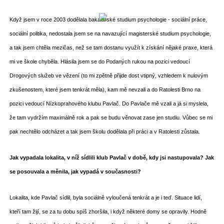
Když jsem v roce 2003 dodělala bakalářské studium psychologie - sociální práce,
sociální politika, nedostala jsem se na navazující magisterské studium psychologie,
a tak jsem chtěla mezičas, než se tam dostanu využít k získání nějaké praxe, která
mi ve škole chyběla. Hlásila jsem se do Podaných rukou na pozici vedoucí
Drogových služeb ve vězení (to mi zpětně přijde dost vtipný, vzhledem k nulovým
zkušenostem, které jsem tenkrát měla), kam mě nevzali a do Ratolesti Brno na
pozici vedoucí Nízkoprahového klubu Pavlač. Do Pavlače mě vzali a já si myslela,
že tam vydržím maximálně rok a pak se budu věnovat zase jen studiu. Vůbec se mi
pak nechtělo odcházet a tak jsem školu dodělala při práci a v Ratolesti zůstala.
Jak vypadala lokalita, v níž sídlili klub Pavlač v době, kdy jsi nastupovala? Jak
se posouvala a měnila, jak vypadá v současnosti?
Lokalita, kde Pavlač sídlil, byla sociálně vyloučená tenkrát a je i teď. Situace lidí,
kteří tam žijí, se za tu dobu spíš zhoršila, i když některé domy se opravily. Hodně