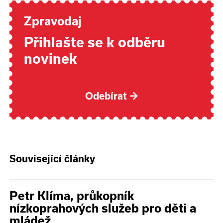
Zpravodaj
Přihlašte se k odběru
novinek
Odebírat
→
Související články
Petr Klíma, průkopník
nízkoprahových služeb pro děti a
mládež