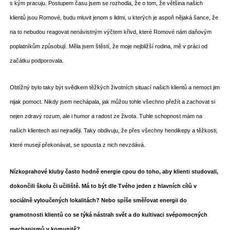
s kým pracuju. Postupem času jsem se rozhodla, že o tom, že většina našich
klientů jsou Romové, budu mluvit jenom s lidmi, u kterých je aspoň nějaká šance, že
na to nebudou reagovat nenávistným výčtem křivd, které Romové nám daňovým
poplatníkům způsobují. Měla jsem štěstí, že moje nejbližší rodina, mě v práci od
začátku podporovala.
Obtížný bylo taky být svědkem těžkých životních situací našich klientů a nemoct jim
nijak pomoct. Nikdy jsem nechápala, jak můžou tohle všechno přežít a zachovat si
nejen zdravý rozum, ale i humor a radost ze života. Tuhle schopnost mám na
našich klientech asi nejraději. Taky obdivuju, že přes všechny hendikepy a těžkosti,
které musejí překonávat, se spousta z nich nevzdává.
Nízkoprahové kluby často hodně energie cpou do toho, aby klienti studovali,
dokončili školu či učiliště. Má to být dle Tvého jeden z hlavních cílů v
sociálně vyloučených lokalitách? Nebo spíše směřovat energii do
gramotnosti klientů co se týká nástrah svět a do kultivaci svépomocných
mechanismů v komunitě?