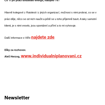
Co Ti při práci dodávalo energii, nabíjelo Tě?
Hlavně kolegové z Ratolesti i z jiných organizací, možnost s nimi probrat, co se v
práci děje, něco se od nich naučit a ještě se u toho příjemně bavit. A taky samotní
klienti, je s nimi veselo, jsou spontánní a přímí a to mi vyhovuje.
najdete zde
Další informace o Věře
.
Díky za rozhovor.
www.individualniplanovani.cz
Aleš Herzog,
Newsletter