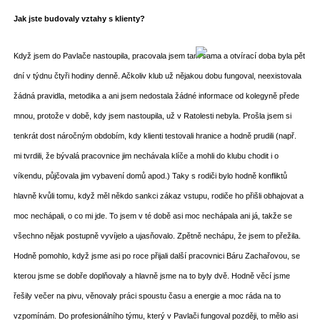
Jak jste budovaly vztahy s klienty?
Když jsem do Pavlače nastoupila, pracovala jsem tam sama a otvírací doba byla pět
dní v týdnu čtyři hodiny denně. Ačkoliv klub už nějakou dobu fungoval, neexistovala
žádná pravidla, metodika a ani jsem nedostala žádné informace od kolegyně přede
mnou, protože v době, kdy jsem nastoupila, už v Ratolesti nebyla. Prošla jsem si
tenkrát dost náročným obdobím, kdy klienti testovali hranice a hodně prudili (např.
mi tvrdili, že bývalá pracovnice jim nechávala klíče a mohli do klubu chodit i o
víkendu, půjčovala jim vybavení domů apod.) Taky s rodiči bylo hodně konfliktů
hlavně kvůli tomu, když měl někdo sankci zákaz vstupu, rodiče ho přišli obhajovat a
moc nechápali, o co mi jde. To jsem v té době asi moc nechápala ani já, takže se
všechno nějak postupně vyvíjelo a ujasňovalo. Zpětně nechápu, že jsem to přežila.
Hodně pomohlo, když jsme asi po roce přijali další pracovnici Báru Zachařovou, se
kterou jsme se dobře doplňovaly a hlavně jsme na to byly dvě. Hodně věcí jsme
řešily večer na pivu, věnovaly práci spoustu času a energie a moc ráda na to
vzpomínám. Do profesionálního týmu, který v Pavlači fungoval později, to mělo asi