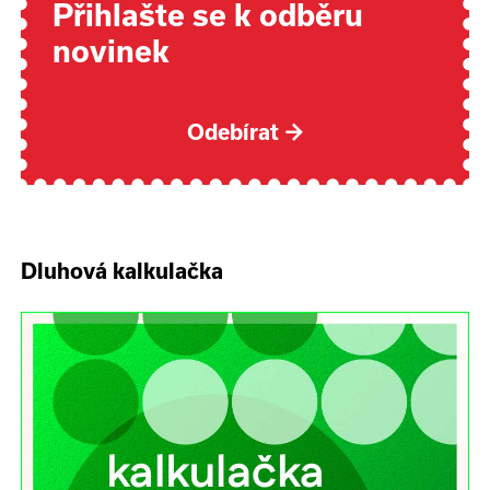
Přihlašte se k odběru
novinek
Odebírat
→
Dluhová kalkulačka