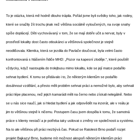
To je otázka, která mě hodně dlouho trápila. Pořád jsme byli svědky toho, jak rodiny,
které se snažily žít trochu jinak než většina sociálně vyloučených, na svoje snahy
spíše doplácejí. Děti vychovávaný v tom, že se mají dobře učit a nervat, byly v
prostředí lokality dost často otloukánci a většinová společnost je stejně
neodlišovala. Klientka, která se jezdila do Pavlače doučovat, byla velmi často
konfrontovaná s hlášením řidiče MHD: „Pozor na kapesní zloděje.“, které pouštěl
vždycky, když nastoupila do trolejbusu mimo lokalitu, kde se její matce podařilo
sehnat bydlení. K tomu se přidávalo i to, že některým klientům se podařilo
dosáhnout vzdělání, a přesto měli problém sehnat práci a nemožné bylo, aby sehnali
práci lépe placenou, než jejich kamarádi měli na černo nebo získali nelegálně. Nebo
se u nás sice naučí, jak si hledat bydlení a jak odpovědět na inzerát, ale v reálu je
jim to většinou stejně k ničemu. Postupem času jsem dospěla k tomu, že samotná
práce s klienty nestačí a je potřeba taky usilovat o změny ve společnosti a systému.
Na to ale většinou při práci nezbývá čas. Pokud se Ratolesti Brno podaří rozjet
projekt Bajkazyl Brno, budeme mít možnost alespoň některým klientům práci