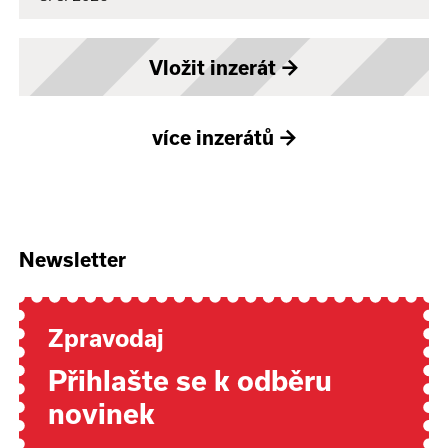
Vložit inzerát
→
více inzerátů
→
Newsletter
Zpravodaj
Přihlašte se k odběru
novinek