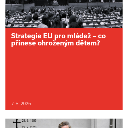
Strategie EU pro mládež – co
přinese ohroženým dětem?
7. 8. 2026