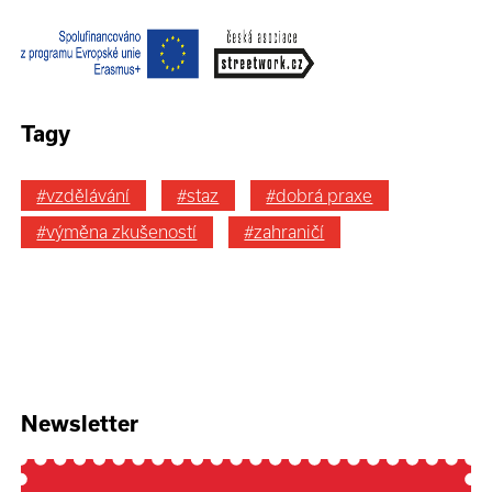
Tagy
#vzdělávání
#staz
#dobrá praxe
#výměna zkušeností
#zahraničí
Newsletter