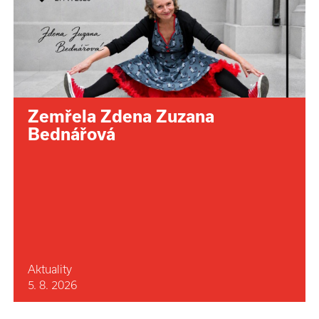
Zemřela Zdena Zuzana
Bednářová
Aktuality
5. 8. 2026