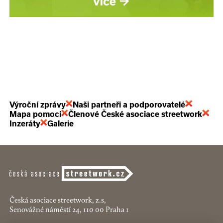
Výroční zprávy
Naši partneři a podporovatelé
Mapa pomoci
Členové České asociace streetwork
Inzeráty
Galerie
Česká asociace streetwork, z.s,
Senovážné náměstí 24, 110 00 Praha 1