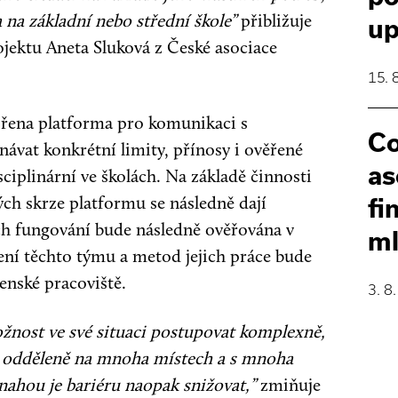
 na základní nebo střední škole”
přibližuje
up
ojektu Aneta Sluková z České asociace
15. 
vořena platforma pro komunikaci s
Co
vat konkrétní limity, přínosy i ověřené
as
ciplinární ve školách. Na základě činnosti
ch skrze platformu se následně dají
fi
ch fungování bude následně ověřována v
ml
ení těchto týmu a metod jejich práce bude
enské pracoviště.
3. 8
ožnost ve své situaci postupovat komplexně,
sti odděleně na mnoha místech a s mnoha
snahou je bariéru naopak snižovat,”
zmiňuje