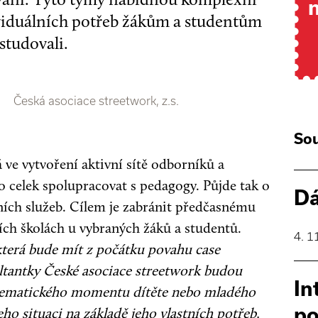
viduálních potřeb žákům a studentům
studovali.
Česká asociace streetwork, z.s.
Sou
 ve vytvoření aktivní sítě odborníků a
 celek spolupracovat s pedagogy. Půjde tak o
Dá
lních služeb. Cílem je zabránit předčasnému
ích školách u vybraných žáků a studentů.
4. 1
která bude mít z počátku povahu case
ltantky České asociace streetwork budou
In
blematického momentu dítěte nebo mladého
po
o situaci na základě jeho vlastních potřeb,