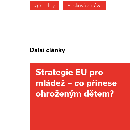
#projekty
#tisková zpráva
Další články
Strategie EU pro
mládež – co přinese
ohroženým dětem?