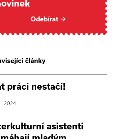
novinek
Odebírat
→
visející články
t práci nestačí!
1. 2024
terkulturní asistenti
máhají mladým