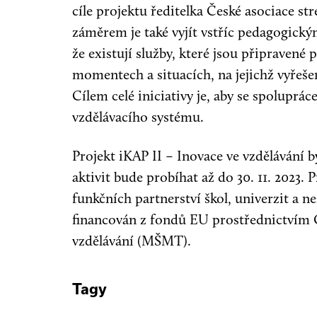
cíle projektu ředitelka České asociace 
záměrem je také vyjít vstříc pedagogick
že existují služby, které jsou připraven
momentech a situacích, na jejichž vyřešen
Cílem celé iniciativy je, aby se spoluprác
vzdělávacího systému.
Projekt iKAP II – Inovace ve vzdělávání by
aktivit bude probíhat až do 30. 11. 2023.
funkčních partnerství škol, univerzit a n
financován z fondů EU prostřednictvím
vzdělávání (MŠMT).
Tagy