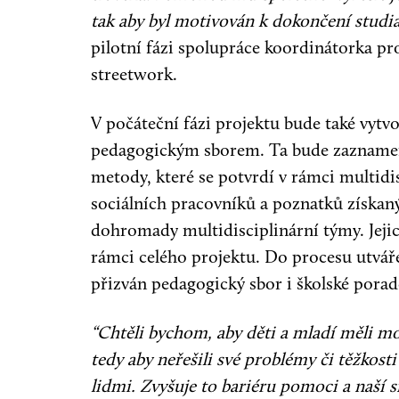
tak aby byl motivován k dokončení studia
pilotní fázi spolupráce koordinátorka pr
streetwork.
V počáteční fázi projektu bude také vyt
pedagogickým sborem. Ta bude zaznamená
metody, které se potvrdí v rámci multidis
sociálních pracovníků a poznatků získaný
dohromady multidisciplinární týmy. Jeji
rámci celého projektu. Do procesu utvář
přizván pedagogický sbor i školské porad
“Chtěli bychom, aby děti a mladí měli m
tedy aby neřešili své problémy či těžko
lidmi. Zvyšuje to bariéru pomoci a naší 