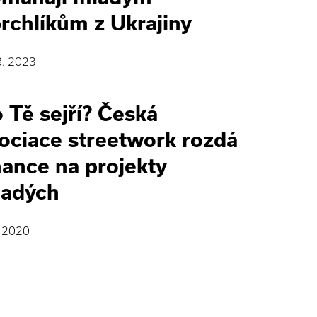
rchlíkům z Ukrajiny
8. 2023
 Tě sejří? Česká
ociace streetwork rozdá
nance na projekty
adých
. 2020