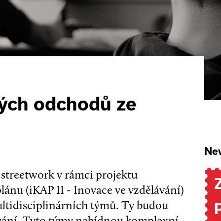
ých odchodů ze
New
e streetwork v rámci projektu
ánu (iKAP II - Inovace ve vzdělávání)
ltidisciplinárních týmů. Ty budou
ávání. Tyto týmy nabídnou komplexní