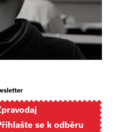
sletter
Zpravodaj
Přihlašte se k odběru