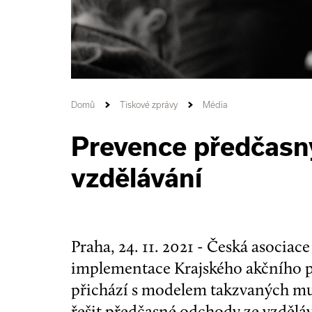
Domů
Tiskové zprávy
Média
Prevence předčasn
vzdělávání
Praha, 24. 11. 2021 - Česká asociac
implementace Krajského akčního pl
přichází s modelem takzvaných mu
řešit předčasné odchody ze vzděl