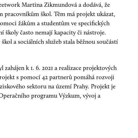
streetwork Martina Zikmundová a dodává, že
ým pracovníkům škol. Těm má projekt ukázat,
é pomoci žákům a studentům ve specifických
í školy často nemají kapacity či nástroje.
e škol a sociálních služeb stala běžnou součástí
l zahájen k 1. 6. 2021 a realizace projektových
 Projekt s pomocí 42 partnerů pomáhá rozvoji
eziskového sektoru na území Prahy. Projekt je
 Operačního programu Výzkum, vývoj a