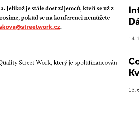
 Jelikož je stále dost zájemců, kteří se už z
In
prosíme, pokud se na konferenci nemůžete
Dá
.
skova@streetwork.cz
14. 
Co
Quality Street Work, který je spolufinancován
Kv
13. 