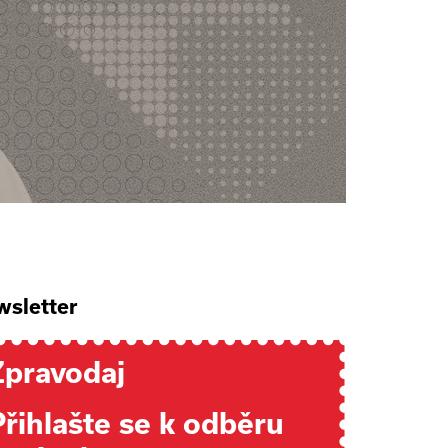
sletter
Zpravodaj
Přihlašte se k odběru