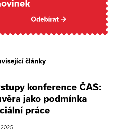
novinek
Odebírat
→
visející články
stupy konference ČAS:
věra jako podmínka
ciální práce
. 2025