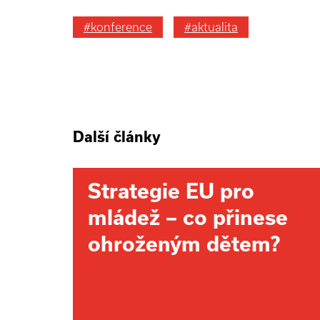
#konference
#aktualita
Další články
Strategie EU pro
mládež – co přinese
ohroženým dětem?