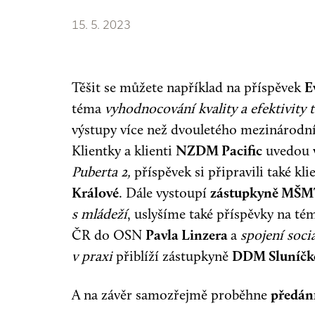
15. 5. 2023
Těšit se můžete například na příspěvek
E
téma
vyhodnocování kvality a efektivity 
výstupy více než dvouletého mezinárodn
Klientky a klienti
NZDM Pacific
uvedou v
Puberta 2,
příspěvek si připravili také kli
Králové
. Dále vystoupí
zástupkyně MŠ
s mládeží
, uslyšíme také příspěvky na t
ČR do OSN
Pavla Linzera
a
spojení soci
v praxi
přiblíží zástupkyně
DDM Sluníčk
A na závěr samozřejmě proběhne
předán