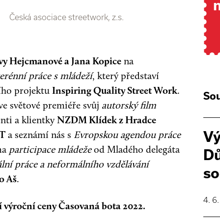
Česká asociace streetwork, z.s.
vy Hejcmanové a Jana Kopice
na
terénní práce s mládeží
, který představí
ího projektu
Inspiring Quality Street Work
.
Sou
e světové premiéře svůj
autorský film
enti a klientky
NZDM Klídek z Hradce
MT
a seznámí nás s
Evropskou agendou práce
Vý
éma
participace mládeže
od Mladého delegáta
Dů
ální práce a neformálního vzdělávání
so
o Aš
.
4. 6
í výroční ceny Časovaná bota 2022.