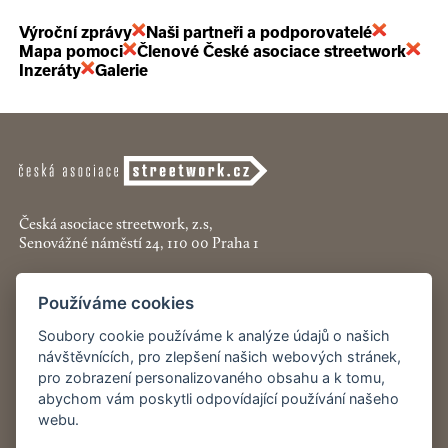
Výroční zprávy
Naši partneři a podporovatelé
Mapa pomoci
Členové České asociace streetwork
Inzeráty
Galerie
Česká asociace streetwork, z.s,
Senovážné náměstí 24, 110 00 Praha 1
+420 774 913 777
Používáme cookies
asociace@streetwork.cz
Soubory cookie používáme k analýze údajů o našich
návštěvnících, pro zlepšení našich webových stránek,
Nastavení cookies
pro zobrazení personalizovaného obsahu a k tomu,
abychom vám poskytli odpovídající používání našeho
Restartshop.cz
webu.