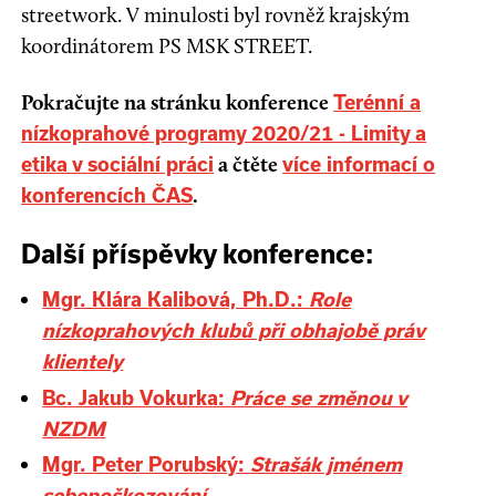
streetwork. V minulosti byl rovněž krajským
koordinátorem PS MSK STREET.
Pokračujte na stránku konference
Terénní a
nízkoprahové programy 2020/21 - Limity a
a čtěte
etika v sociální práci
více informací o
.
konferencích ČAS
Další příspěvky konference:
Mgr. Klára Kalibová, Ph.D.:
Role
nízkoprahových klubů při obhajobě práv
klientely
Bc. Jakub Vokurka:
Práce se změnou v
NZDM
Mgr. Peter Porubský:
Strašák jménem
sebepoškozování