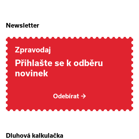
Newsletter
Zpravodaj
Přihlašte se k odběru
novinek
Odebírat
→
Dluhová kalkulačka