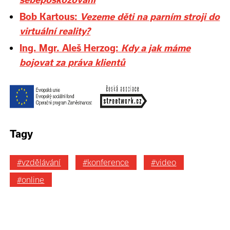
Bob Kartous:
Vezeme děti na parním stroji do
virtuální reality?
Ing. Mgr. Aleš Herzog:
Kdy a jak máme
bojovat za práva klientů
Tagy
#vzdělávání
#konference
#video
#online