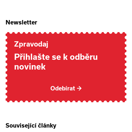
Newsletter
Zpravodaj
Přihlašte se k odběru
novinek
Odebírat
→
Související články