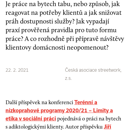
Je práce na bytech tabu, nebo způsob, jak
reagovat na potřeby klientů a jak snižovat
práh dostupnosti služby? Jak vypadají
praxí prověřená pravidla pro tuto formu
práce? A co rozhodně při přípravě návštěvy
klientovy domácnosti neopomenout?
22. 2. 2021
Česká asociace streetwork,
z.s.
Další příspěvek na konferenci
Terénní a
nízkoprahové programy 2020/21 – Limity a
pojednává o práci na bytech
etika v sociální práci
s adiktologickými klienty. Autor příspěvku
Jiří