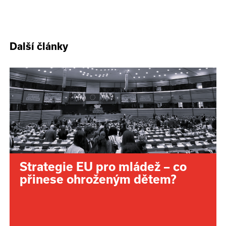
Další články
Strategie EU pro mládež – co
přinese ohroženým dětem?