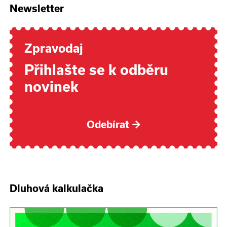
Newsletter
Zpravodaj
Přihlašte se k odběru
novinek
Odebírat
→
Dluhová kalkulačka