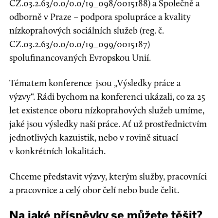
CZ.03.2.63/0.0/0.0/19_098/0015188) a Společně a
odborně v Praze – podpora spolupráce a kvality
nízkoprahových sociálních služeb (reg. č.
CZ.03.2.63/0.0/0.0/19_099/0015187)
spolufinancovaných Evropskou Unií.
Tématem konference jsou „Výsledky práce a
výzvy“. Rádi bychom na konferenci ukázali, co za 25
let existence oboru nízkoprahových služeb umíme,
jaké jsou výsledky naší práce. Ať už prostřednictvím
jednotlivých kazuistik, nebo v rovině situací
v konkrétních lokalitách.
Chceme představit výzvy, kterým služby, pracovníci
a pracovnice a celý obor čelí nebo bude čelit.
Na jaké příspěvky se můžete těšit?