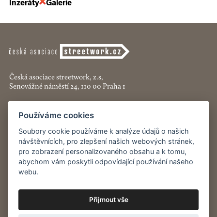
Inzeráty
Galerie
Česká asociace streetwork, z.s,
Senovážné náměstí 24, 110 00 Praha 1
+420 774 913 777
Používáme cookies
asociace@streetwork.cz
Soubory cookie používáme k analýze údajů o našich
návštěvnících, pro zlepšení našich webových stránek,
Nastavení cookies
pro zobrazení personalizovaného obsahu a k tomu,
abychom vám poskytli odpovídající používání našeho
Restartshop.cz
webu.
Pracenaulici.cz
Přijmout vše
Odběr