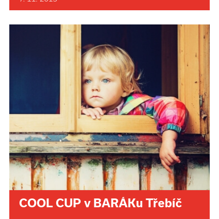
COOL CUP v BARÁKu Třebíč