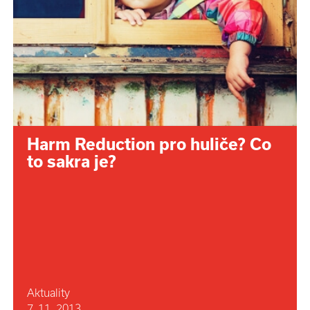
Harm Reduction pro huliče? Co
to sakra je?
Aktuality
7. 11. 2013