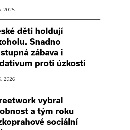
5. 2025
ské děti holdují
koholu. Snadno
stupná zábava i
dativum proti úzkosti
6. 2026
reetwork vybral
obnost a tým roku
zkoprahové sociální