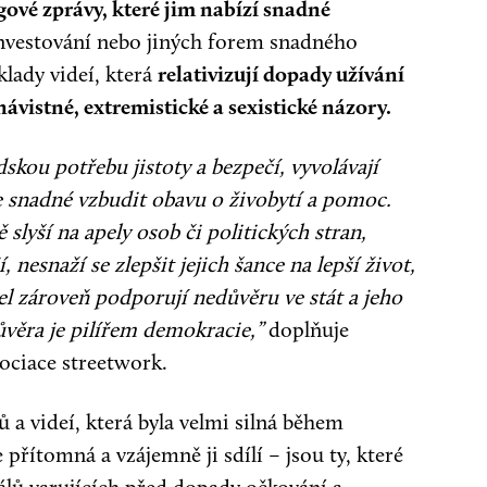
ové zprávy, které jim nabízí snadné
investování nebo jiných forem snadného
klady videí, která
relativizují dopady užívání
vistné, extremistické a sexistické názory.
skou potřebu jistoty a bezpečí, vyvolávají
je snadné vzbudit obavu o živobytí a pomoc.
 slyší na apely osob či politických stran,
 nesnaží se zlepšit jejich šance na lepší život,
l zároveň podporují nedůvěru ve stát a jeho
ůvěra je pilířem demokracie,”
doplňuje
sociace streetwork.
 a videí, která byla velmi silná během
e přítomná a vzájemně ji sdílí – jsou ty, které