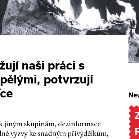
jí naši práci s
pělými, potvrzují
/ce
New
 k jiným skupinám, dezinformace
eálné výzvy ke snadným přivýdělkům,