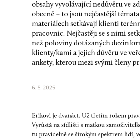
obsahy vyvolávající nedůvěru ve zd
obecně – to jsou nejčastější témat
materiálech setkávají klienti teré
pracovnic. Nejčastěji se s nimi setk
než poloviny dotázaných dezinform
klienty/kami a jejich důvěru ve veř
ankety, kterou mezi svými členy pr
6. 5. 2025
Erikovi je dvanáct. Už třetím rokem pra
Vyrůstá na sídlišti s matkou samoživitel
tu pravidelně se širokým spektrem lidí, 