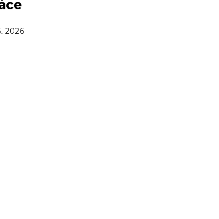
áce
5. 2026