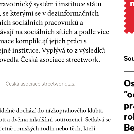
ravotnický systém i instituce státu
a, se kterými se v dezinformačních
nních sociálních pracovníků a
ávají na sociálních sítích a podle více
ace komplikují jejich práci s
ejné instituce. Vyplývá to z výsledků
ovedla Česká asociace streetwork.
Sou
Os
Česká asociace streetwork, z.s.
“o
pr
videlně dochází do nízkoprahového klubu.
ro
kou a dvěma mladšími sourozenci. Setkává se
B
včetně romských rodin nebo těch, kteří