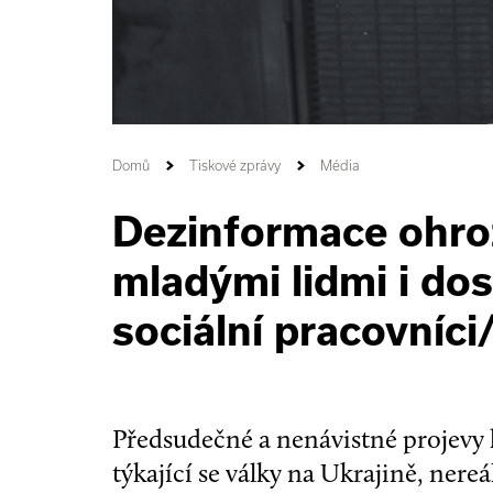
Domů
Tiskové zprávy
Média
Dezinformace ohrožu
mladými lidmi i dos
sociální pracovníci
Předsudečné a nenávistné projevy
týkající se války na Ukrajině, ner