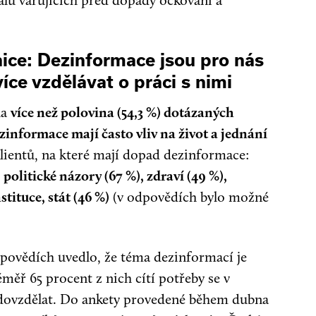
riálů varujících před dopady očkování a
nice: Dezinformace jsou pro nás
ce vzdělávat o práci s nimi
la
více než polovina (54,3 %) dotázaných
zinformace mají často vliv na život a jednání
 klientů, na které mají dopad dezinformace:
politické názory (67 %), zdraví (49 %),
tituce, stát (46 %)
(v odpovědích bylo možné
povědích uvedlo, že téma dezinformací je
měř 65 procent z nich cítí potřeby se v
e dovzdělat. Do ankety provedené během dubna