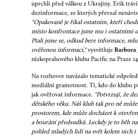
uprchli před válkou z Ukrajiny. Erik tráv
dezinformace, ze kterých převzal nenáv
"Opakovaně je říkal ostatním, kteří chodí
místo konfrontace jsme mu i ostatními d
Ptali jsme se, odkud bere informace, mluv
ověřenou informací,"
vysvětluje
Barbora 
nízkoprahového klubu Pacific na Praze 14
Na rozhovor navázalo tematické odpoled
mediální gramotnost. Ti, kdo do klubu při
jak ověřovat informace.
"Potvrzuji, že de
dětského věku. Náš klub tak pro ně může 
prostorem, kde může docházet k otevře
a bourání předsudků. Leckdy je to běh na
pohled mladých lidí na svět kolem nich i