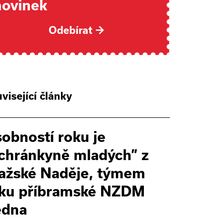
novinek
Odebírat
→
visející články
obností roku je
chránkyně mladých” z
ažské Naděje, týmem
ku příbramské NZDM
edna