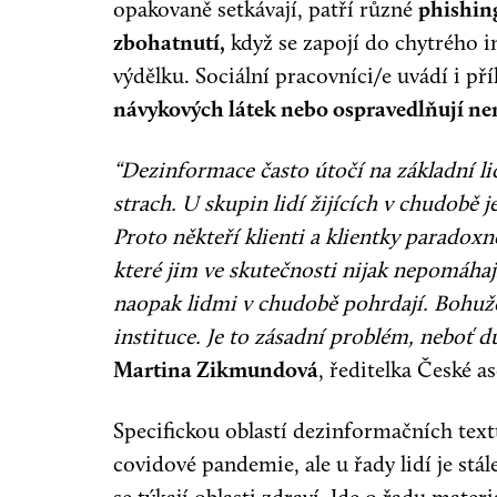
opakovaně setkávají, patří různé
phishing
zbohatnutí,
když se zapojí do chytrého 
výdělku. Sociální pracovníci/e uvádí i pří
návykových látek nebo ospravedlňují nená
“Dezinformace často útočí na základní lid
strach. U skupin lidí žijících v chudobě 
Proto někteří klienti a klientky paradoxně
které jim ve skutečnosti nijak nepomáhají,
naopak lidmi v chudobě pohrdají. Bohuže
instituce. Je to zásadní problém, neboť d
Martina Zikmundová
, ředitelka České a
Specifickou oblastí dezinformačních textů
covidové pandemie, ale u řady lidí je stál