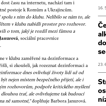
í dost času na internetu, nachází tam i
16. 
istné postoje k Romům a Ukrajincům.
 spolu s ním do klubu. Nelíbilo se nám to, ale
ětem v klubu nabídli prostor pro rozhovor.
Če
ili o tom, jaký je rozdíl mezi fámou a
al
Janurová
, sociální pracovnice
do
.
se
ne v klubu zaměřené na dezinformace a
23. 
šli, si zkoušeli, jak rozeznat dezinformaci a
zinformace dnes ovlivňují životy lidí už od
být nejen místem bezpečného přijetí, ale i
St
ným rozhovorům, podpoře kritického myšlení
os
 dlouhou trať, ale ovlivňujeme tak budoucí
ní
 na ně samotné,"
doplňuje Barbora Janurová.