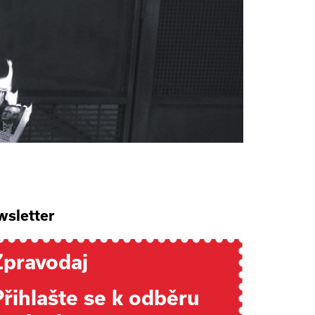
sletter
Zpravodaj
Přihlašte se k odběru