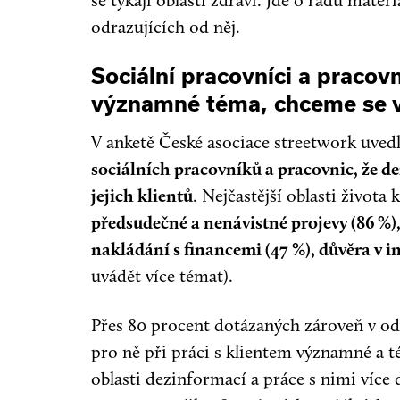
se týkají oblasti zdraví. Jde o řadu mate
odrazujících od něj.
Sociální pracovníci a pracov
významné téma, chceme se ví
V anketě České asociace streetwork uved
sociálních pracovníků a pracovnic, že de
jejich klientů
. Nejčastější oblasti života
předsudečné a nenávistné projevy (86 %), 
nakládání s financemi (47 %), důvěra v ins
uvádět více témat).
Přes 80 procent dotázaných zároveň v od
pro ně při práci s klientem významné a té
oblasti dezinformací a práce s nimi víc