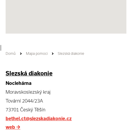
|
Domů
Mapa pomoci
Slezská diakonie
Slezská diakonie
Noclehárna
Moravskoslezský kraj
Tovární 2044/23A
73701 Český Těšín
bethel.ct@slezskadiakonie.cz
web
→