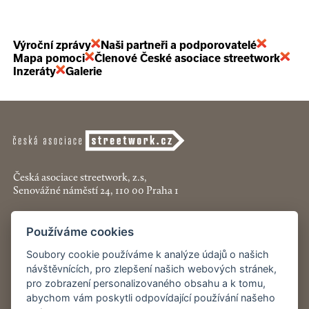
Výroční zprávy
Naši partneři a podporovatelé
Mapa pomoci
Členové České asociace streetwork
Inzeráty
Galerie
Česká asociace streetwork, z.s,
Senovážné náměstí 24, 110 00 Praha 1
+420 774 913 777
Používáme cookies
asociace@streetwork.cz
Soubory cookie používáme k analýze údajů o našich
Nastavení cookies
návštěvnících, pro zlepšení našich webových stránek,
pro zobrazení personalizovaného obsahu a k tomu,
abychom vám poskytli odpovídající používání našeho
Restartshop.cz