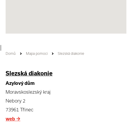
|
Domů
Mapa pomoci
Slezská diakonie
Slezská diakonie
Azylový dům
Moravskoslezský kraj
Nebory 2
73961 Třinec
web
→