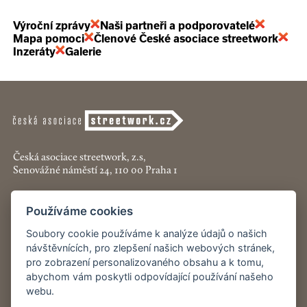
Výroční zprávy
Naši partneři a podporovatelé
Mapa pomoci
Členové České asociace streetwork
Inzeráty
Galerie
Česká asociace streetwork, z.s,
Senovážné náměstí 24, 110 00 Praha 1
+420 774 913 777
Používáme cookies
asociace@streetwork.cz
Soubory cookie používáme k analýze údajů o našich
Nastavení cookies
návštěvnících, pro zlepšení našich webových stránek,
pro zobrazení personalizovaného obsahu a k tomu,
abychom vám poskytli odpovídající používání našeho
Restartshop.cz
webu.