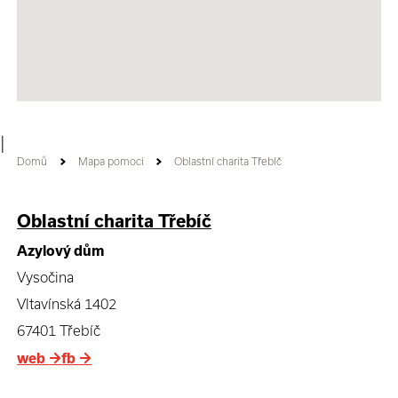
|
Domů
Mapa pomoci
Oblastní charita Třebíč
Oblastní charita Třebíč
Azylový dům
Vysočina
Vltavínská 1402
67401 Třebíč
web
→
fb
→