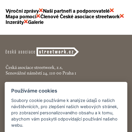
Výroční zprávy
Naši partneři a podporovatelé
Mapa pomoci
Členové České asociace streetwork
Inzeráty
Galerie
Česká asociace streetwork, z.s,
Senovážné náměstí 24, 110 00 Praha 1
+420 774 913 777
Používáme cookies
asociace@streetwork.cz
Soubory cookie používáme k analýze údajů o našich
Nastavení cookies
návštěvnících, pro zlepšení našich webových stránek,
pro zobrazení personalizovaného obsahu a k tomu,
abychom vám poskytli odpovídající používání našeho
Restartshop.cz
webu.