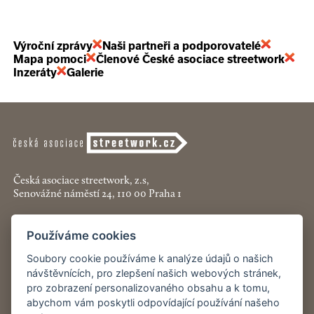
Výroční zprávy
Naši partneři a podporovatelé
Mapa pomoci
Členové České asociace streetwork
Inzeráty
Galerie
Česká asociace streetwork, z.s,
Senovážné náměstí 24, 110 00 Praha 1
+420 774 913 777
Používáme cookies
asociace@streetwork.cz
Soubory cookie používáme k analýze údajů o našich
Nastavení cookies
návštěvnících, pro zlepšení našich webových stránek,
pro zobrazení personalizovaného obsahu a k tomu,
abychom vám poskytli odpovídající používání našeho
Restartshop.cz