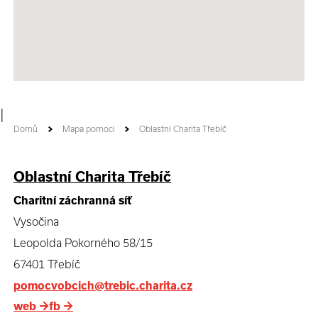
|
Domů
Mapa pomoci
Oblastní Charita Třebíč
Oblastní Charita Třebíč
Charitní záchranná síť
Vysočina
Leopolda Pokorného 58/15
67401 Třebíč
pomocvobcich@trebic.charita.cz
web
→
fb
→