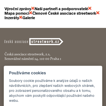
Výroční zprávy
Naši partneři a podporovatelé
Mapa pomoci
Členové České asociace streetwork
Inzeráty
Galerie
Česká asociace streetwork, z.s,
Senovážné náměstí 24, 110 00 Praha 1
+420 774 913 777
Používáme cookies
asociace@streetwork.cz
Soubory cookie používáme k analýze údajů o našich
Nastavení cookies
návštěvnících, pro zlepšení našich webových stránek,
pro zobrazení personalizovaného obsahu a k tomu,
abychom vám poskytli odpovídající používání našeho
Restartshop.cz
webu.