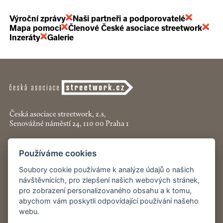
Výroční zprávy
Naši partneři a podporovatelé
Mapa pomoci
Členové České asociace streetwork
Inzeráty
Galerie
Česká asociace streetwork, z.s,
Senovážné náměstí 24, 110 00 Praha 1
+420 774 913 777
Používáme cookies
asociace@streetwork.cz
Soubory cookie používáme k analýze údajů o našich
Nastavení cookies
návštěvnících, pro zlepšení našich webových stránek,
pro zobrazení personalizovaného obsahu a k tomu,
abychom vám poskytli odpovídající používání našeho
Restartshop.cz
webu.