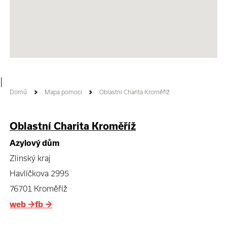
|
Domů
Mapa pomoci
Oblastní Charita Kroměříž
Oblastní Charita Kroměříž
Azylový dům
Zlinský kraj
Havlíčkova 2995
76701 Kroměříž
web
→
fb
→