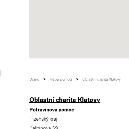
|
Domů
Mapa pomoci
Oblastní charita Klatovy
Oblastní charita Klatovy
Potravinová pomoc
Plzeňský kraj
Balbínova 59