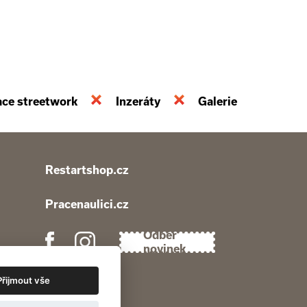
ace streetwork
Inzeráty
Galerie
Restartshop.cz
Pracenaulici.cz
Odběr
novinek
Přijmout vše