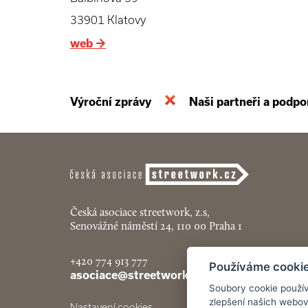
33901 Klatovy
web
→
Výroční zprávy
Naši partneři a podpo
Česká asociace streetwork, z.s,
Senovážné náměstí 24, 110 00 Praha 1
+420 774 913 777
Používáme cooki
asociace@streetwork.cz
Soubory cookie použív
zlepšení našich webov
Nastavení cookies