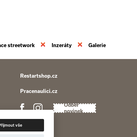
ace streetwork
Inzeráty
Galerie
Restartshop.cz
Pracenaulici.cz
Odběr
novinek
Přijmout vše