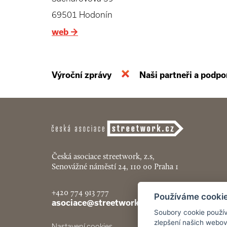
69501 Hodonín
web
→
Výroční zprávy
Naši partneři a podpo
Česká asociace streetwork, z.s,
Senovážné náměstí 24, 110 00 Praha 1
+420 774 913 777
Používáme cooki
asociace@streetwork.cz
Soubory cookie použív
zlepšení našich webov
Nastavení cookies