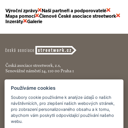
Výroční zprávy
Naši partneři a podporovatelé
Mapa pomoci
Členové České asociace streetwork
Inzeráty
Galerie
Česká asociace streetwork, z.s,
Senovážné náměstí 24, 110 00 Praha 1
+420 774 913 777
Používáme cookies
asociace@streetwork.cz
Soubory cookie používáme k analýze údajů o našich
Nastavení cookies
návštěvnících, pro zlepšení našich webových stránek,
pro zobrazení personalizovaného obsahu a k tomu,
abychom vám poskytli odpovídající používání našeho
Restartshop.cz
webu.