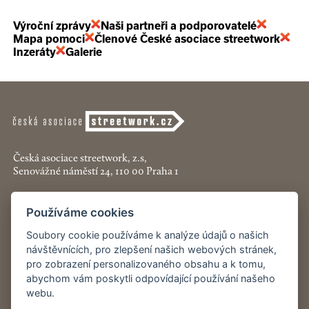
Výroční zprávy
Naši partneři a podporovatelé
Mapa pomoci
Členové České asociace streetwork
Inzeráty
Galerie
Česká asociace streetwork, z.s,
Senovážné náměstí 24, 110 00 Praha 1
+420 774 913 777
Používáme cookies
asociace@streetwork.cz
Soubory cookie používáme k analýze údajů o našich
Nastavení cookies
návštěvnících, pro zlepšení našich webových stránek,
pro zobrazení personalizovaného obsahu a k tomu,
abychom vám poskytli odpovídající používání našeho
Restartshop.cz
webu.