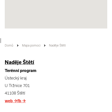
|
Domů
Mapa pomoci
Naděje Štětí
Naděje Štětí
Terénní program
Ústecký kraj
U Tržnice 701
41108 Štětí
web
→
fb
→