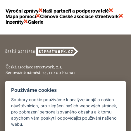
Výroční zprávy
Naši partneři a podporovatelé
Mapa pomoci
Členové České asociace streetwork
Inzeráty
Galerie
Česká asociace streetwork, z.s,
Senovážné náměstí 24, 110 00 Praha 1
+420 774 913 777
Používáme cookies
asociace@streetwork.cz
Soubory cookie používáme k analýze údajů o našich
Nastavení cookies
návštěvnících, pro zlepšení našich webových stránek,
pro zobrazení personalizovaného obsahu a k tomu,
abychom vám poskytli odpovídající používání našeho
Restartshop.cz
webu.