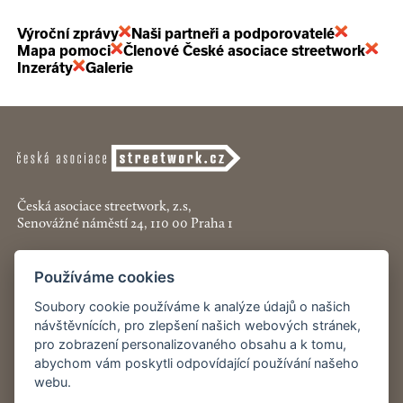
Výroční zprávy
Naši partneři a podporovatelé
Mapa pomoci
Členové České asociace streetwork
Inzeráty
Galerie
Česká asociace streetwork, z.s,
Senovážné náměstí 24, 110 00 Praha 1
+420 774 913 777
Používáme cookies
asociace@streetwork.cz
Soubory cookie používáme k analýze údajů o našich
Nastavení cookies
návštěvnících, pro zlepšení našich webových stránek,
pro zobrazení personalizovaného obsahu a k tomu,
abychom vám poskytli odpovídající používání našeho
Restartshop.cz
webu.