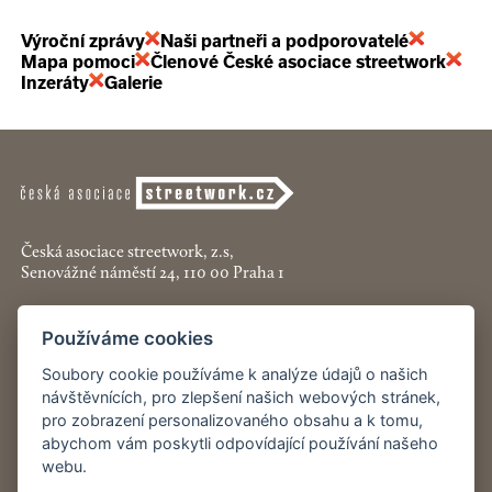
Výroční zprávy
Naši partneři a podporovatelé
Mapa pomoci
Členové České asociace streetwork
Inzeráty
Galerie
Česká asociace streetwork, z.s,
Senovážné náměstí 24, 110 00 Praha 1
+420 774 913 777
Používáme cookies
asociace@streetwork.cz
Soubory cookie používáme k analýze údajů o našich
Nastavení cookies
návštěvnících, pro zlepšení našich webových stránek,
pro zobrazení personalizovaného obsahu a k tomu,
abychom vám poskytli odpovídající používání našeho
Restartshop.cz
webu.