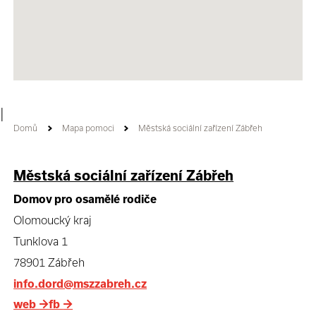
|
Domů
Mapa pomoci
Městská sociální zařízení Zábřeh
Městská sociální zařízení Zábřeh
Domov pro osamělé rodiče
Olomoucký kraj
Tunklova 1
78901 Zábřeh
info.dord@mszzabreh.cz
web
→
fb
→