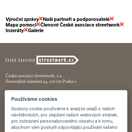
Výroční zprávy
Naši partneři a podporovatelé
Mapa pomoci
Členové České asociace streetwork
Inzeráty
Galerie
Česká asociace streetwork, z.s,
Senovážné náměstí 24, 110 00 Praha 1
+420 774 913 777
Používáme cookies
asociace@streetwork.cz
Soubory cookie používáme k analýze údajů o našich
Nastavení cookies
návštěvnících, pro zlepšení našich webových stránek,
pro zobrazení personalizovaného obsahu a k tomu,
abychom vám poskytli odpovídající používání našeho
Restartshop.cz