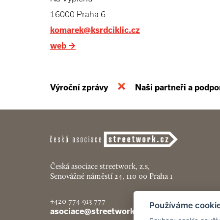
16000 Praha 6
komarek@ksrdciklic.cz
web
→
Výroční zprávy
Naši partneři a podpo
Česká asociace streetwork, z.s,
Senovážné náměstí 24, 110 00 Praha 1
+420 774 913 777
Používáme cooki
asociace@streetwork.cz