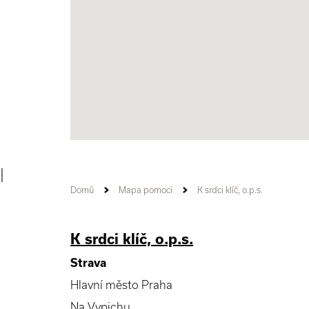
|
Domů
Mapa pomoci
K srdci klíč, o.p.s.
K srdci klíč, o.p.s.
Strava
Hlavní město Praha
Na Vypichu