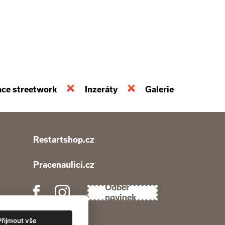
ace streetwork
Inzeráty
Galerie
Restartshop.cz
Pracenaulici.cz
Odběr
novinek
Přijmout vše