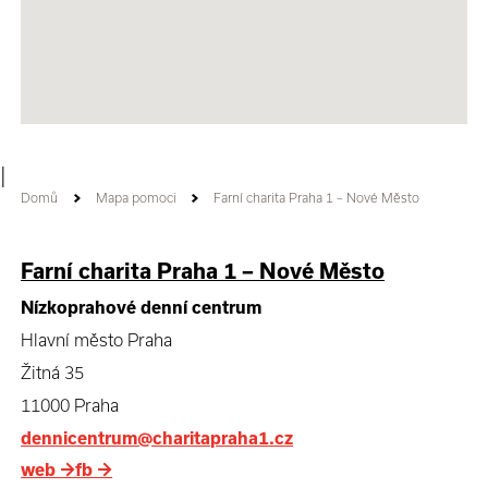
|
Domů
Mapa pomoci
Farní charita Praha 1 – Nové Město
Farní charita Praha 1 – Nové Město
Nízkoprahové denní centrum
Hlavní město Praha
Žitná 35
11000 Praha
dennicentrum@charitapraha1.cz
web
→
fb
→