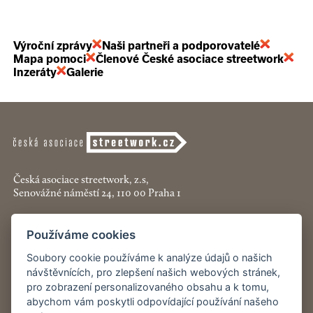
Výroční zprávy
Naši partneři a podporovatelé
Mapa pomoci
Členové České asociace streetwork
Inzeráty
Galerie
Česká asociace streetwork, z.s,
Senovážné náměstí 24, 110 00 Praha 1
+420 774 913 777
Používáme cookies
asociace@streetwork.cz
Soubory cookie používáme k analýze údajů o našich
Nastavení cookies
návštěvnících, pro zlepšení našich webových stránek,
pro zobrazení personalizovaného obsahu a k tomu,
abychom vám poskytli odpovídající používání našeho
Restartshop.cz