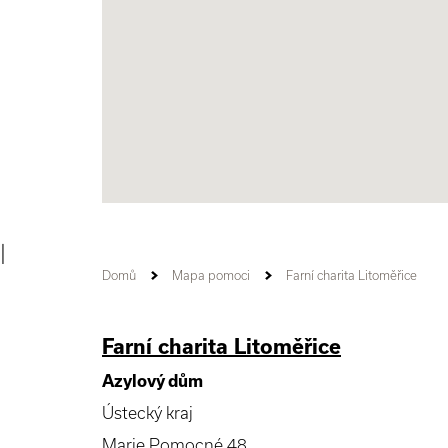
|
Domů
Mapa pomoci
Farní charita Litoměřice
Farní charita Litoměřice
Azylový dům
Ústecký kraj
Marie Pomocné 48