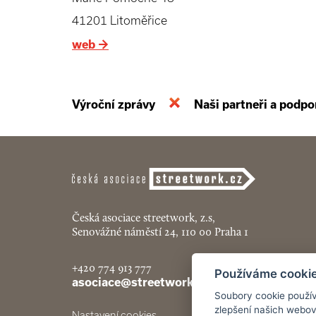
41201 Litoměřice
web
→
Výroční zprávy
Naši partneři a podpo
Česká asociace streetwork, z.s,
Senovážné náměstí 24, 110 00 Praha 1
+420 774 913 777
Používáme cooki
asociace@streetwork.cz
Soubory cookie použív
zlepšení našich webov
Nastavení cookies