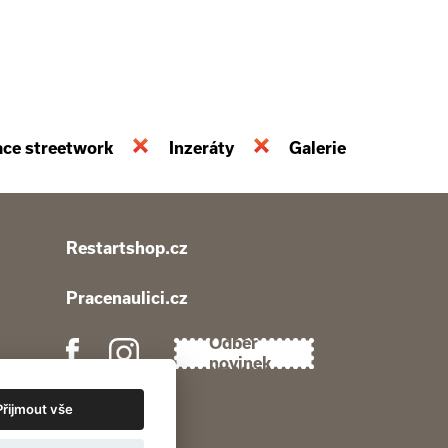
ace streetwork
Inzeráty
Galerie
Restartshop.cz
Pracenaulici.cz
Odběr
novinek
Přijmout vše