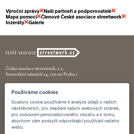
Výroční zprávy
Naši partneři a podporovatelé
Mapa pomoci
Členové České asociace streetwork
Inzeráty
Galerie
Česká asociace streetwork, z.s,
Senovážné náměstí 24, 110 00 Praha 1
+420 774 913 777
Používáme cookies
asociace@streetwork.cz
Soubory cookie používáme k analýze údajů o našich
Nastavení cookies
návštěvnících, pro zlepšení našich webových stránek,
pro zobrazení personalizovaného obsahu a k tomu,
abychom vám poskytli odpovídající používání našeho
Restartshop.cz
webu.