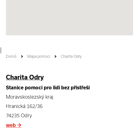
|
Domů
Mapa pomoci
Charita Odry
Charita Odry
Stanice pomoci pro lidi bez přístřeší
Moravskoslezský kraj
Hranická 162/36
74235 Odry
web
→