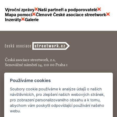
Výroční zprávy
Naši partneři a podporovatelé
Mapa pomoci
Členové České asociace streetwork
Inzeráty
Galerie
Česká asociace streetwork, z.s,
Senovážné náměstí 24, 110 00 Praha 1
+420 774 913 777
Používáme cookies
asociace@streetwork.cz
Soubory cookie používáme k analýze údajů o našich
Nastavení cookies
návštěvnících, pro zlepšení našich webových stránek,
pro zobrazení personalizovaného obsahu a k tomu,
abychom vám poskytli odpovídající používání našeho
Restartshop.cz
webu.