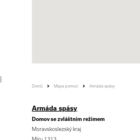
|
Domů
Mapa pomoci
Armáda spásy
Armáda spásy
Domov se zvláštním režimem
Moravskoslezský kraj
Míru 1313