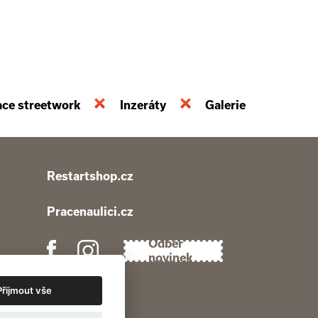
ace streetwork
Inzeráty
Galerie
Restartshop.cz
Pracenaulici.cz
Odběr
novinek
Přijmout vše