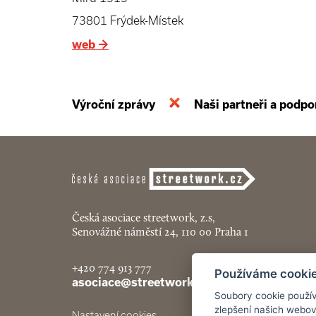
73801 Frýdek-Místek
web
→
Výroční zprávy
Naši partneři a podpo
Česká asociace streetwork, z.s,
Senovážné náměstí 24, 110 00 Praha 1
+420 774 913 777
Používáme cooki
asociace@streetwork.cz
Soubory cookie použív
zlepšení našich webov
Nastavení cookies