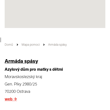
|
Domů
Mapa pomoci
Armáda spásy
Armáda spásy
Azylový dům pro matky s dětmi
Moravskoslezský kraj
Gen. Píky 2980/25
70200 Ostrava
web
→