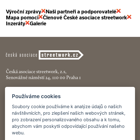
Výroční zprávy
Naši partneři a podporovatelé
Mapa pomoci
Členové České asociace streetwork
Inzeráty
Galerie
Česká asociace streetwork, z.s,
Senovážné náměstí 24, 110 00 Praha 1
+420 774 913 777
Používáme cookies
asociace@streetwork.cz
Soubory cookie používáme k analýze údajů o našich
Nastavení cookies
návštěvnících, pro zlepšení našich webových stránek,
pro zobrazení personalizovaného obsahu a k tomu,
abychom vám poskytli odpovídající používání našeho
Restartshop.cz
webu.