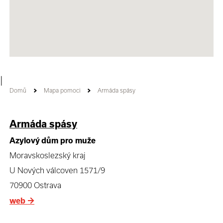
|
Domů
Mapa pomoci
Armáda spásy
Armáda spásy
Azylový dům pro muže
Moravskoslezský kraj
U Nových válcoven 1571/9
70900 Ostrava
web
→