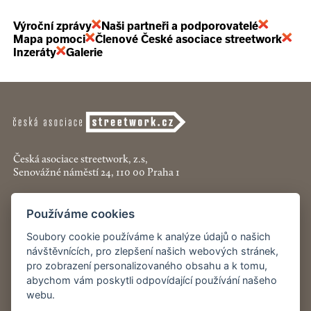
Výroční zprávy
Naši partneři a podporovatelé
Mapa pomoci
Členové České asociace streetwork
Inzeráty
Galerie
Česká asociace streetwork, z.s,
Senovážné náměstí 24, 110 00 Praha 1
+420 774 913 777
Používáme cookies
asociace@streetwork.cz
Soubory cookie používáme k analýze údajů o našich
Nastavení cookies
návštěvnících, pro zlepšení našich webových stránek,
pro zobrazení personalizovaného obsahu a k tomu,
abychom vám poskytli odpovídající používání našeho
Restartshop.cz
webu.