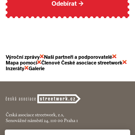
Odebírat
→
Výroční zprávy
Naši partneři a podporovatelé
Mapa pomoci
Členové České asociace streetwork
Inzeráty
Galerie
Česká asociace streetwork, z.s,
Senovážné náměstí 24, 110 00 Praha 1