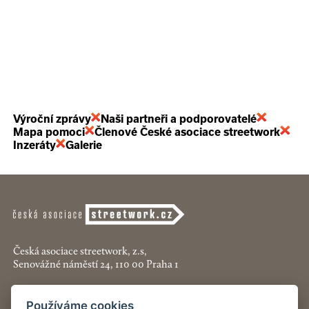
Výroční zprávy
Naši partneři a podporovatelé
Mapa pomoci
Členové České asociace streetwork
Inzeráty
Galerie
Česká asociace streetwork, z.s,
Senovážné náměstí 24, 110 00 Praha 1
+420 774 913 777
Používáme cookies