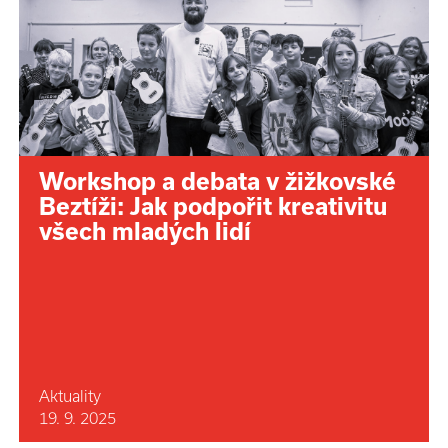
Workshop a debata v žižkovské
Beztíži: Jak podpořit kreativitu
všech mladých lidí
Aktuality
19. 9. 2025