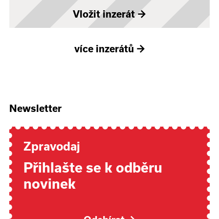
Vložit inzerát
→
více inzerátů
→
Newsletter
Zpravodaj
Přihlašte se k odběru
novinek