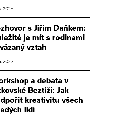
5. 2025
zhovor s Jiřím Daňkem:
ležité je mít s rodinami
vázaný vztah
5. 2022
rkshop a debata v
žkovské Beztíži: Jak
dpořit kreativitu všech
adých lidí