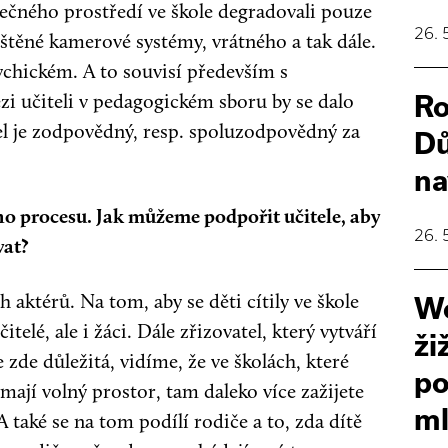
čného prostředí ve škole degradovali pouze
26. 
ištěné kamerové systémy, vrátného a tak dále.
sychickém. A to souvisí především s
i učiteli v pedagogickém sboru by se dalo
Ro
itel je zodpovědný, resp. spoluzodpovědný za
Dů
na
o procesu. Jak můžeme podpořit učitele, aby
26. 
vat?
 aktérů. Na tom, aby se děti cítily ve škole
Wo
elé, ale i žáci. Dále zřizovatel, který vytváří
ži
zde důležitá, vidíme, že ve školách, které
po
é mají volný prostor, tam daleko více zažijete
ml
 také se na tom podílí rodiče a to, zda dítě