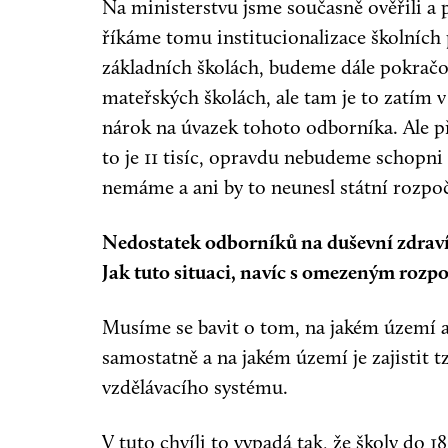
Na ministerstvu jsme současně ověřili a 
říkáme tomu institucionalizace školních
základních školách, budeme dále pokračova
mateřských školách, ale tam je to zatím 
nárok na úvazek tohoto odborníka. Ale př
to je 11 tisíc, opravdu nebudeme schopni 
nemáme a ani by to neunesl státní rozpoč
Nedostatek odborníků na duševní zdraví 
Jak tuto situaci, navíc s omezeným rozpo
Musíme se bavit o tom, na jakém území a p
samostatně a na jakém území je zajistit t
vzdělávacího systému.
V tuto chvíli to vypadá tak, že školy do 