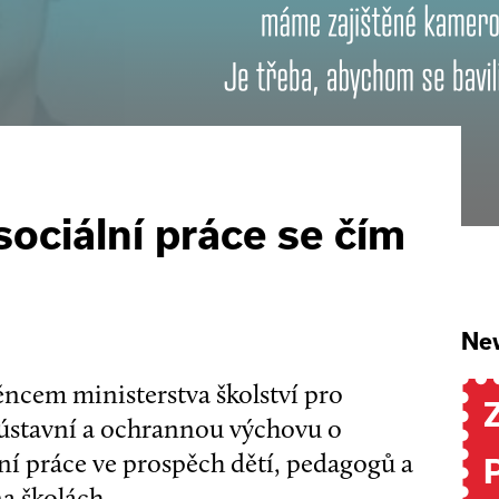
sociální práce se čím
New
cem ministerstva školství pro
a ústavní a ochrannou výchovu o
lní práce ve prospěch dětí, pedagogů a
a školách.