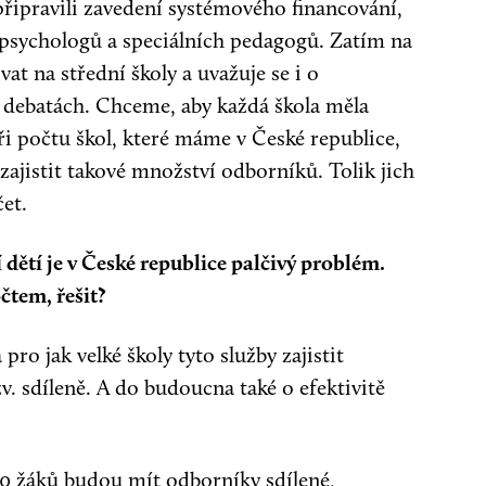
připravili zavedení systémového financování,
 psychologů a speciálních pedagogů. Zatím na
t na střední školy a uvažuje se i o
v debatách. Chceme, aby každá škola měla
i počtu škol, které máme v České republice,
zajistit takové množství odborníků. Tolik jich
et.
dětí je v České republice palčivý problém.
čtem, řešit?
ro jak velké školy tyto služby zajistit
zv. sdíleně. A do budoucna také o efektivitě
180 žáků budou mít odborníky sdílené,