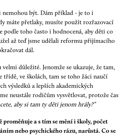
i nemohou být. Dám příklad - je to i
kdy máte přetlaky, musíte použít rozřazovací
 je podle toho často i hodnocená, aby děti co
hužel až teď jsme udělali reformu přijímacího
okračovat dál.
u velmi důležité. Jenomže se ukazuje, že tam,
 třídě, ve školách, tam se toho žáci naučí
ých výsledků a lepších akademických
íme neustále rodičům vysvětlovat, protože čas
cete, aby si tam ty děti jenom hrály?”
ě proměňuje a s tím se mění i školy, počet
váním nebo psychického rázu, narůstá. Co se