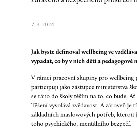
7. 3. 2024
Jak byste definoval wellbeing ve vzděláva
vypadat, co by v nich děti a pedagogové mě
V rámci pracovní skupiny pro wellbeing 
participuji jako zástupce ministerstva ško
se ráno do školy těším na to, co bude. Ať
Těšení vyvolává zvědavost. A zároveň je tř
základních maslowových potřeb, kterou je 
toho psychického, mentálního bezpečí.