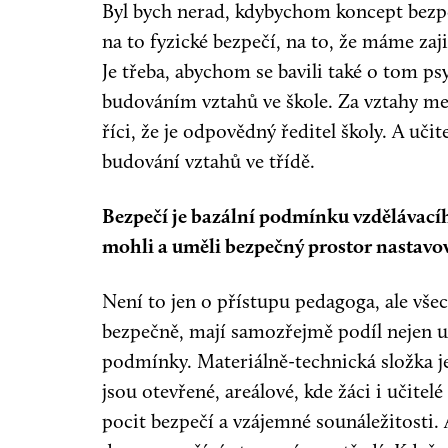
Byl bych nerad, kdybychom koncept bezpe
na to fyzické bezpečí, na to, že máme zaj
Je třeba, abychom se bavili také o tom p
budováním vztahů ve škole. Za vztahy mez
říci, že je odpovědný ředitel školy. A uč
budování vztahů ve třídě.
Bezpečí je bazální podmínku vzdělávacíh
mohli a uměli bezpečný prostor nastavo
Není to jen o přístupu pedagoga, ale všech
bezpečně, mají samozřejmě podíl nejen učit
podmínky. Materiálně-technická složka je 
jsou otevřené, areálové, kde žáci i učitel
pocit bezpečí a vzájemné sounáležitosti. A