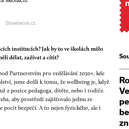
Streetwork.cz
cích institucích? Jak by to ve školách mělo
Sou
li dělat, zažívat a cítit?
pod Partnerstvím pro vzdělávání 2030+, kde
Ro
lství, jsme došli k tomu, že wellbeing je, když
Ve
 už z pozice pedagoga, dítěte, nebo i rodiče.
eba, aby prostředí zajišťovalo jednu ze
pe
pocit bezpečí. A to nejen fyzického, ale i
be
zn