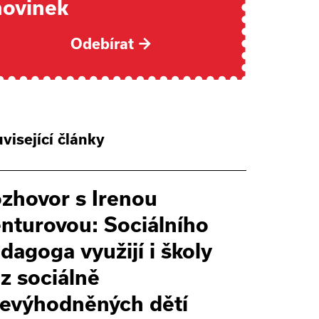
novinek
Odebírat
→
visející články
zhovor s Irenou
nturovou: Sociálního
dagoga využijí i školy
z sociálně
evýhodněných dětí