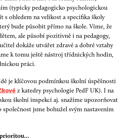
ním (typicky pedagogicko psychologickou
 s ohledem na velikost a specifika školy
terý bude působit přímo na škole. Víme, že
ětem, ale působí pozitivně i na pedagogy,
učitel dokáže utvářet zdravé a dobré vztahy
Máme k tomu ještě nástroj třídnických hodin,
nickou práci.
řídě je klíčovou podmínkou školní úspěšnosti
z katedry psychologie PedF UK). I na
čkové
eskou školní inspekcí aj. snažíme upozorňovat
ko společnost jsme bohužel svým nastavením
 prioritou…