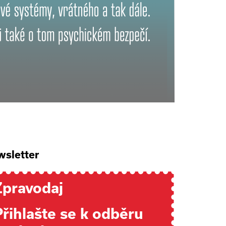
sletter
Zpravodaj
Přihlašte se k odběru