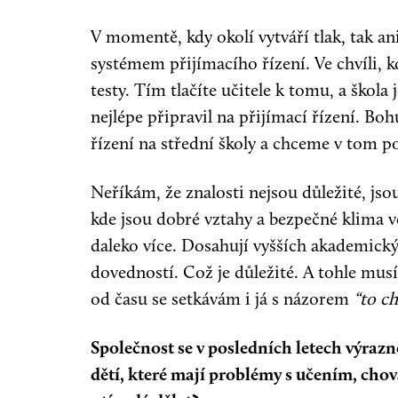
V momentě, kdy okolí vytváří tlak, tak an
systémem přijímacího řízení. Ve chvíli, 
testy. Tím tlačíte učitele k tomu, a škola
nejlépe připravil na přijímací řízení. Bo
řízení na střední školy a chceme v tom p
Neříkám, že znalosti nejsou důležité, jso
kde jsou dobré vztahy a bezpečné klima ve
daleko více. Dosahují vyšších akademick
dovedností. Což je důležité. A tohle mus
od času se setkávám i já s názorem
“to ch
Společnost se v posledních letech výrazn
dětí, které mají problémy s učením, cho