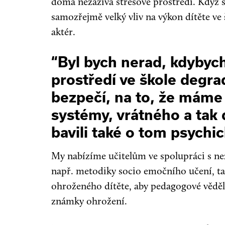
doma nezažívá stresové prostředí. Když 
samozřejmě velký vliv na výkon dítěte ve š
aktér.
“Byl bych nerad, kdyby
prostředí ve škole degra
bezpečí, na to, že máme
systémy, vrátného a tak 
bavili také o tom psychi
My nabízíme učitelům ve spolupráci s n
např. metodiky socio emočního učení, tak
ohroženého dítěte, aby pedagogové věděli
známky ohrožení.