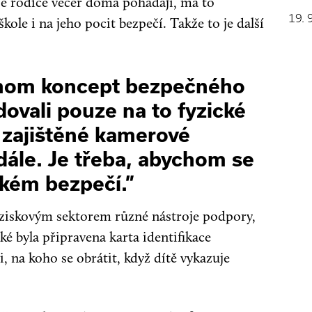
se rodiče večer doma pohádají, má to
19. 
kole i na jeho pocit bezpečí. Takže to je další
chom koncept bezpečného
dovali pouze na to fyzické
 zajištěné kamerové
dále. Je třeba, abychom se
ckém bezpečí.”
eziskovým sektorem různé nástroje podpory,
é byla připravena karta identifikace
, na koho se obrátit, když dítě vykazuje