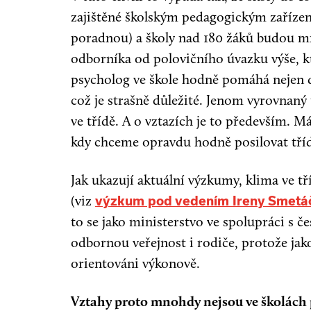
zajištěné školským pedagogickým zaříze
poradnou) a školy nad 180 žáků budou mít
odborníka od polovičního úvazku výše, k
psycholog ve škole hodně pomáhá nejen d
což je strašně důležité. Jenom vyrovnaný 
ve třídě. A o vztazích je to především. 
kdy chceme opravdu hodně posilovat tříd
Jak ukazují aktuální výzkumy, klima ve t
(viz
výzkum pod vedením Ireny Smetá
to se jako ministerstvo ve spolupráci s č
odbornou veřejnost i rodiče, protože ja
orientováni výkonově.
Vztahy proto mnohdy nejsou ve školách