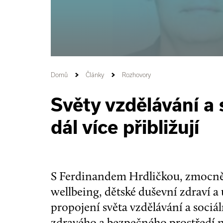
Domů
Články
Rozhovory
Světy vzdělávání a 
dál více přibližují
S Ferdinandem Hrdličkou, zmocněn
wellbeing, dětské duševní zdraví 
propojení světa vzdělávání a sociá
zdravého a bezpečného prostředí n