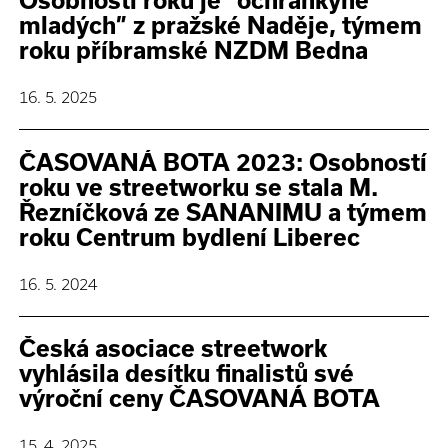
Osobností roku je “ochránkyně
mladých” z pražské Naděje, týmem
roku příbramské NZDM Bedna
16. 5. 2025
ČASOVANÁ BOTA 2023: Osobností
roku ve streetworku se stala M.
Řezníčková ze SANANIMU a týmem
roku Centrum bydlení Liberec
16. 5. 2024
Česká asociace streetwork
vyhlásila desítku finalistů své
výroční ceny ČASOVANÁ BOTA
15. 4. 2025