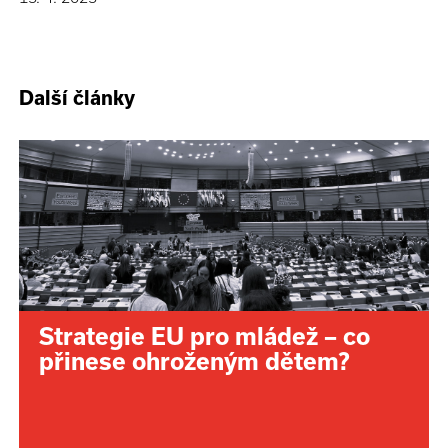
Další články
Strategie EU pro mládež – co
přinese ohroženým dětem?