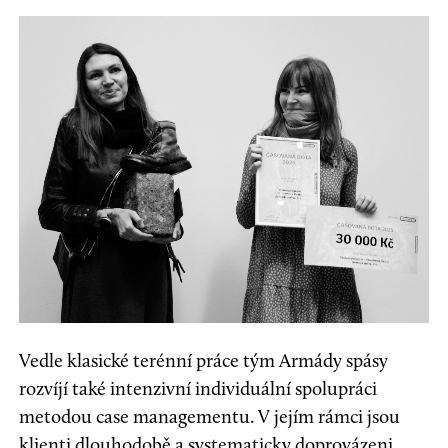
Vedle klasické terénní práce tým Armády spásy
rozvíjí také intenzivní individuální spolupráci
metodou case managementu. V jejím rámci jsou
klienti dlouhodobě a systematicky doprovázeni,