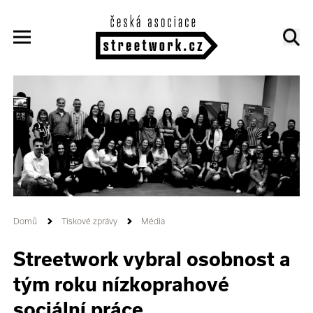
Domů
Tiskové zprávy
Média
Streetwork vybral osobnost a
tým roku nízkoprahové
sociální práce