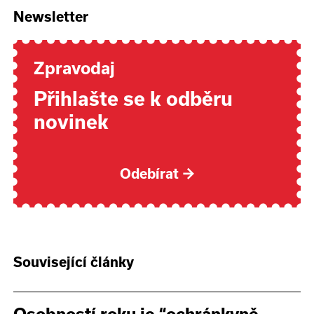
Newsletter
Zpravodaj
Přihlašte se k odběru
novinek
Odebírat
→
Související články