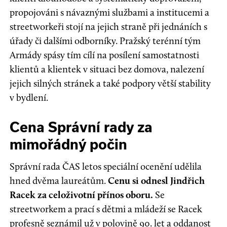
propojováni s návaznými službami a institucemi a
streetworkeři stojí na jejich straně při jednáních s
úřady či dalšími odborníky. Pražský terénní tým
Armády spásy tím cílí na posílení samostatnosti
klientů a klientek v situaci bez domova, nalezení
jejich silných stránek a také podpory větší stability
v bydlení.
Cena Správní rady za
mimořádný počin
Správní rada ČAS letos speciální ocenění udělila
hned dvěma laureátům.
Cenu si odnesl Jindřich
Racek za celoživotní přínos oboru.
Se
streetworkem a prací s dětmi a mládeží se Racek
profesně seznámil už v polovině 90. let a oddanost