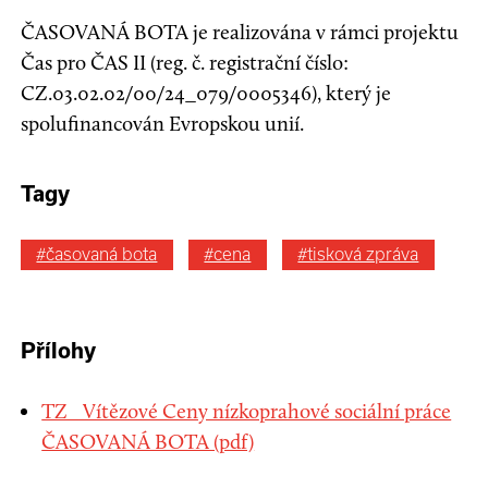
ČASOVANÁ BOTA je realizována v rámci projektu
Čas pro ČAS II (reg. č. registrační číslo:
CZ.03.02.02/00/24_079/0005346), který je
spolufinancován Evropskou unií.
Tagy
#časovaná bota
#cena
#tisková zpráva
Přílohy
TZ_ Vítězové Ceny nízkoprahové sociální práce
ČASOVANÁ BOTA (pdf)