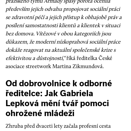
pražského týmu Armády spásy porota ocenila
především jejich odvahu propojovat sociální práci
se zdravotní péčí a jejich přístup k obhajobě práv a
posílení samostatnosti klientů a klientek v situaci
bez domova. Vítězové v obou kategoriích jsou
důkazem, že moderní nízkoprahová sociální práce
dokáže reagovat na aktuální společenské krize s
efektivitou a důstojností,“
říká ředitelka České
asociace streetwork Martina Zikmundová.
Od dobrovolnice k odborné
ředitelce: Jak Gabriela
Lepková mění tvář pomoci
ohrožené mládeži
Zhruba před dvaceti lety začala profesní cesta