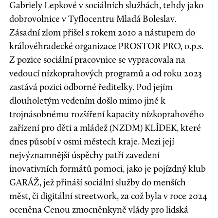
Gabriely Lepkové v sociálních službách, tehdy jako
dobrovolnice v Tyflocentru Mladá Boleslav.
Zásadní zlom přišel s rokem 2010 a nástupem do
královéhradecké organizace PROSTOR PRO, o.p.s.
Z pozice sociální pracovnice se vypracovala na
vedoucí nízkoprahových programů a od roku 2023
zastává pozici odborné ředitelky. Pod jejím
dlouholetým vedením došlo mimo jiné k
trojnásobnému rozšíření kapacity nízkoprahového
zařízení pro děti a mládež (NZDM) KLÍDEK, které
dnes působí v osmi městech kraje. Mezi její
nejvýznamnější úspěchy patří zavedení
inovativních formátů pomoci, jako je pojízdný klub
GARÁŽ, jež přináší sociální služby do menších
měst, či digitální streetwork, za což byla v roce 2024
oceněna Cenou zmocněnkyně vlády pro lidská