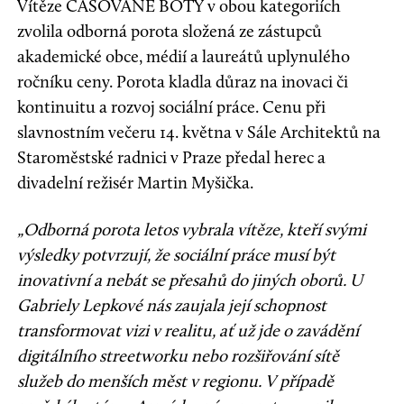
Vítěze ČASOVANÉ BOTY v obou kategoriích
zvolila odborná porota složená ze zástupců
akademické obce, médií a laureátů uplynulého
ročníku ceny. Porota kladla důraz na inovaci či
kontinuitu a rozvoj sociální práce. Cenu při
slavnostním večeru 14. května v Sále Architektů na
Staroměstské radnici v Praze předal herec a
divadelní režisér Martin Myšička.
„Odborná porota letos vybrala vítěze, kteří svými
výsledky potvrzují, že sociální práce musí být
inovativní a nebát se přesahů do jiných oborů. U
Gabriely Lepkové nás zaujala její schopnost
transformovat vizi v realitu, ať už jde o zavádění
digitálního streetworku nebo rozšiřování sítě
služeb do menších měst v regionu. V případě