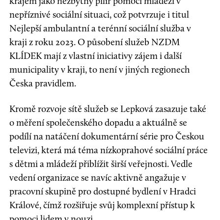
krajem jako nezbytný pilíř pomoci mládeži v
nepříznivé sociální situaci, což potvrzuje i titul
Nejlepší ambulantní a terénní sociální služba v
kraji z roku 2023. O působení služeb NZDM
KLÍDEK mají z vlastní iniciativy zájem i další
municipality v kraji, to není v jiných regionech
Česka pravidlem.
Kromě rozvoje sítě služeb se Lepková zasazuje také
o měření společenského dopadu a aktuálně se
podílí na natáčení dokumentární série pro Českou
televizi, která má téma nízkoprahové sociální práce
s dětmi a mládeží přiblížit širší veřejnosti. Vedle
vedení organizace se navíc aktivně angažuje v
pracovní skupině pro dostupné bydlení v Hradci
Králové, čímž rozšiřuje svůj komplexní přístup k
pomoci lidem v nouzi.