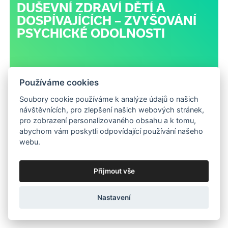
DUŠEVNÍ ZDRAVÍ DĚTÍ A
DOSPÍVAJÍCÍCH – ZVYŠOVÁNÍ
PSYCHICKÉ ODOLNOSTI
Používáme cookies
Soubory cookie používáme k analýze údajů o našich
návštěvnících, pro zlepšení našich webových stránek,
pro zobrazení personalizovaného obsahu a k tomu,
abychom vám poskytli odpovídající používání našeho
webu.
více kurzů
→
Přijmout vše
Nastavení