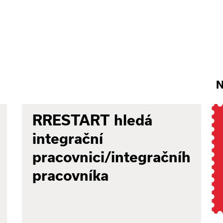
N
RRESTART hledá
integrační
pracovnici/integračního
pracovníka