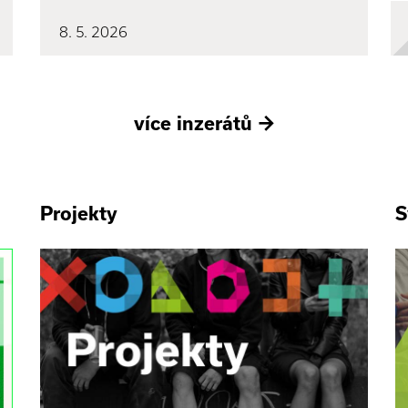
8. 5. 2026
více inzerátů
→
Projekty
S