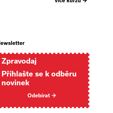
více kurzů
→
ewsletter
Zpravodaj
Přihlašte se k odběru
novinek
Odebírat
→