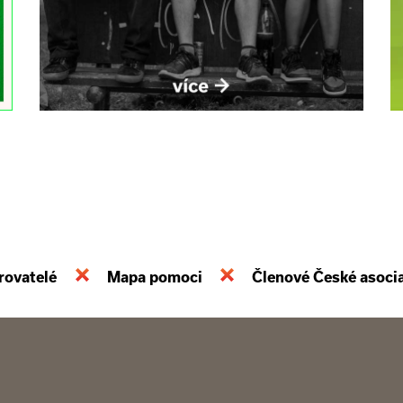
rovatelé
Mapa pomoci
Členové České asoci