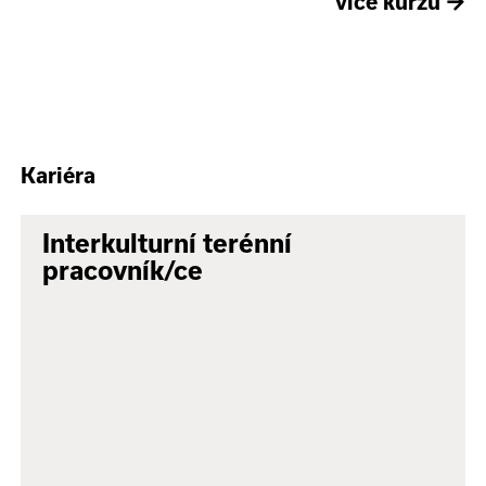
více kurzů
→
Kariéra
Interkulturní terénní
pracovník/ce