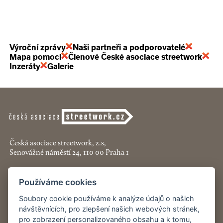
Výroční zprávy
Naši partneři a podporovatelé
Mapa pomoci
Členové České asociace streetwork
Inzeráty
Galerie
Česká asociace streetwork, z.s,
Senovážné náměstí 24, 110 00 Praha 1
+420 774 913 777
Používáme cookies
asociace@streetwork.cz
Soubory cookie používáme k analýze údajů o našich
návštěvnících, pro zlepšení našich webových stránek,
Nastavení cookies
pro zobrazení personalizovaného obsahu a k tomu,