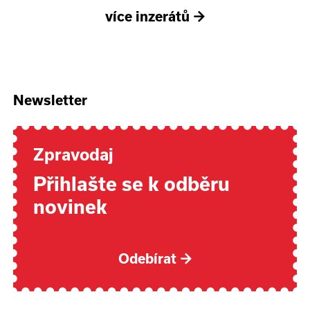
více inzerátů
→
Newsletter
Zpravodaj
Přihlašte se k odběru
novinek
Odebírat
→