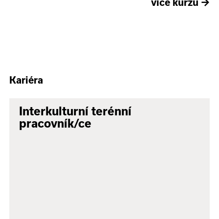
více kurzů
→
Kariéra
Interkulturní terénní
pracovník/ce