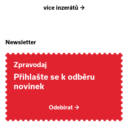
více inzerátů
→
Newsletter
Zpravodaj
Přihlašte se k odběru
novinek
Odebírat
→