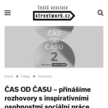
Domů
Články
Rozhovory
ČAS OD ČASU – přinášíme
rozhovory s inspirativními
osobnostmi sociální práce