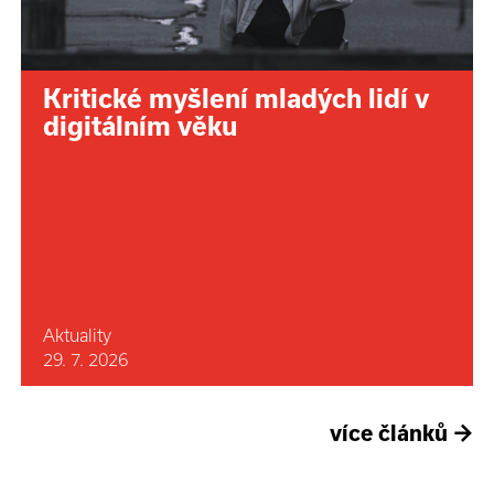
Kritické myšlení mladých lidí v
digitálním věku
Aktuality
29. 7. 2026
více článků
→