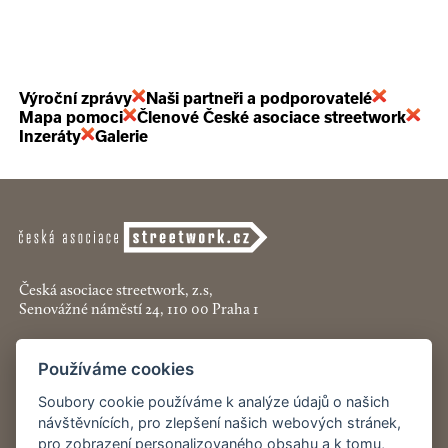
Výroční zprávy
Naši partneři a podporovatelé
Mapa pomoci
Členové České asociace streetwork
Inzeráty
Galerie
Česká asociace streetwork, z.s,
Senovážné náměstí 24, 110 00 Praha 1
+420 774 913 777
Používáme cookies
asociace@streetwork.cz
Soubory cookie používáme k analýze údajů o našich
návštěvnících, pro zlepšení našich webových stránek,
Nastavení cookies
pro zobrazení personalizovaného obsahu a k tomu,