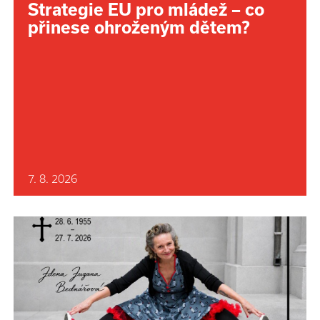
Strategie EU pro mládež – co
přinese ohroženým dětem?
7. 8. 2026