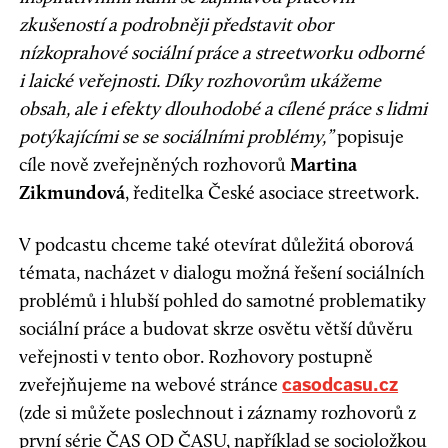
zkušeností a podrobněji představit obor
nízkoprahové sociální práce a streetworku odborné
i laické veřejnosti. Díky rozhovorům ukážeme
obsah, ale i efekty dlouhodobé a cílené práce s lidmi
potýkajícími se se sociálními problémy,”
popisuje
cíle nově zveřejněných rozhovorů
Martina
Zikmundová
, ředitelka České asociace streetwork.
V podcastu chceme také otevírat důležitá oborová
témata, nacházet v dialogu možná řešení sociálních
problémů i hlubší pohled do samotné problematiky
sociální práce a budovat skrze osvětu větší důvěru
veřejnosti v tento obor. Rozhovory postupně
zveřejňujeme na webové stránce
casodcasu.cz
(zde si můžete poslechnout i záznamy rozhovorů z
první série ČAS OD ČASU, například se socioložkou