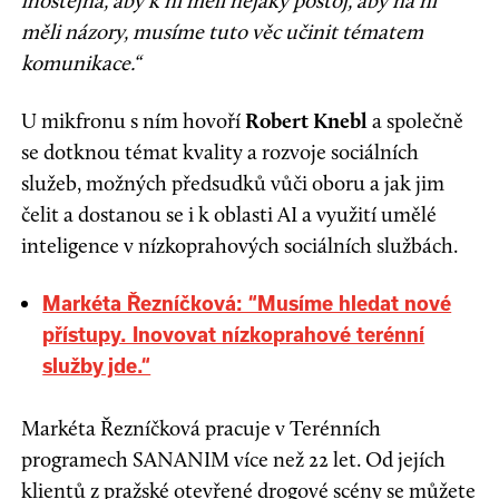
lhostejná, aby k ní měli nějaký postoj, aby na ni
měli názory, musíme tuto věc učinit tématem
komunikace.“
U mikfronu s ním hovoří
Robert Knebl
a společně
se dotknou témat kvality a rozvoje sociálních
služeb, možných předsudků vůči oboru a jak jim
čelit a dostanou se i k oblasti AI a využití umělé
inteligence v nízkoprahových sociálních službách.
Markéta Řezníčková: “Musíme hledat nové
přístupy. Inovovat nízkoprahové terénní
služby jde.“
Markéta Řezníčková pracuje v Terénních
programech SANANIM více než 22 let. Od jejích
klientů z pražské otevřené drogové scény se můžete