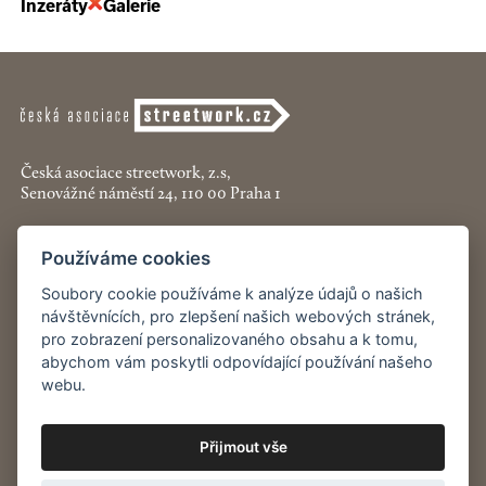
Inzeráty
Galerie
Česká asociace streetwork, z.s,
Senovážné náměstí 24, 110 00 Praha 1
+420 774 913 777
Používáme cookies
asociace@streetwork.cz
Soubory cookie používáme k analýze údajů o našich
návštěvnících, pro zlepšení našich webových stránek,
Nastavení cookies
pro zobrazení personalizovaného obsahu a k tomu,
abychom vám poskytli odpovídající používání našeho
Restartshop.cz
webu.
Pracenaulici.cz
Přijmout vše
Odběr