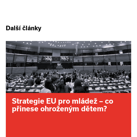
Další články
Strategie EU pro mládež – co
přinese ohroženým dětem?