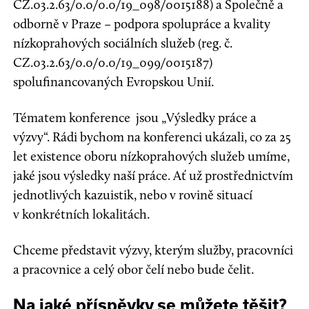
CZ.03.2.63/0.0/0.0/19_098/0015188) a Společně a
odborně v Praze – podpora spolupráce a kvality
nízkoprahových sociálních služeb (reg. č.
CZ.03.2.63/0.0/0.0/19_099/0015187)
spolufinancovaných Evropskou Unií.
Tématem konference jsou „Výsledky práce a
výzvy“. Rádi bychom na konferenci ukázali, co za 25
let existence oboru nízkoprahových služeb umíme,
jaké jsou výsledky naší práce. Ať už prostřednictvím
jednotlivých kazuistik, nebo v rovině situací
v konkrétních lokalitách.
Chceme představit výzvy, kterým služby, pracovníci
a pracovnice a celý obor čelí nebo bude čelit.
Na jaké příspěvky se můžete těšit?