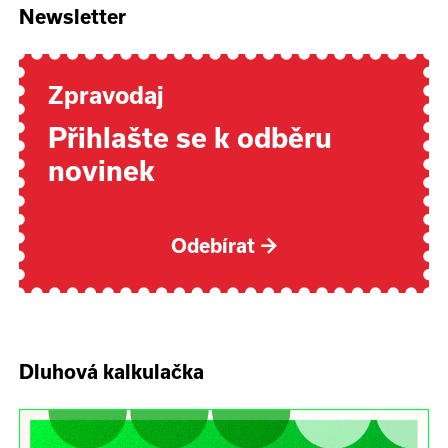
Newsletter
Zpravodaj
Přihlašte se k odběru
novinek
Odebírat
→
Dluhová kalkulačka