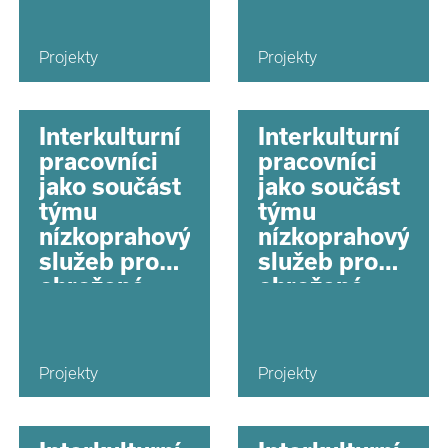
území hl.
území hl.
města Prahy
města Prahy
Projekty
Projekty
Interkulturní
Interkulturní
pracovníci
pracovníci
jako součást
jako součást
týmu
týmu
nízkoprahových
nízkoprahových
služeb pro
služeb pro
ohrožené
ohrožené
děti na
děti na
území hl.
území hl.
města Prahy
města Prahy
Projekty
Projekty