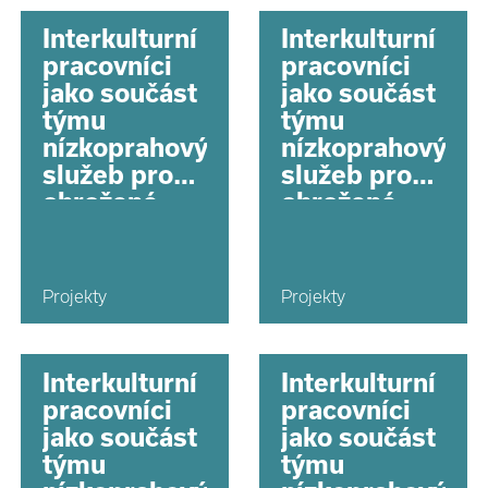
Interkulturní
Interkulturní
pracovníci
pracovníci
jako součást
jako součást
týmu
týmu
nízkoprahových
nízkoprahových
služeb pro
služeb pro
ohrožené
ohrožené
děti na
děti na
území hl.
území hl.
města Prahy
města Prahy
Projekty
Projekty
Interkulturní
Interkulturní
pracovníci
pracovníci
jako součást
jako součást
týmu
týmu