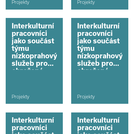
Projekty
Projekty
Interkulturní
Interkulturní
pracovníci
pracovníci
jako součást
jako součást
týmu
týmu
nízkoprahových
nízkoprahových
služeb pro
služeb pro
ohrožené
ohrožené
děti na
děti na
území hl.
území hl.
města Prahy
města Prahy
Projekty
Projekty
Interkulturní
Interkulturní
pracovníci
pracovníci