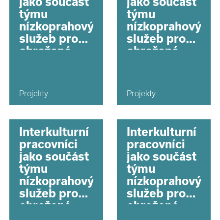
jako součást
jako součást
týmu
týmu
nízkoprahových
nízkoprahových
služeb pro
služeb pro
ohrožené
ohrožené
děti na
děti na
území hl.
území hl.
města Prahy
města Prahy
Projekty
Projekty
Interkulturní
Interkulturní
pracovníci
pracovníci
jako součást
jako součást
týmu
týmu
nízkoprahových
nízkoprahových
služeb pro
služeb pro
ohrožené
ohrožené
děti na
děti na