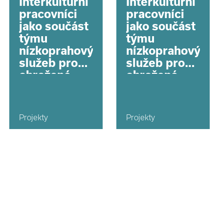
Interkulturní
Interkulturní
pracovníci
pracovníci
jako součást
jako součást
týmu
týmu
nízkoprahových
nízkoprahových
služeb pro
služeb pro
ohrožené
ohrožené
děti na
děti na
území hl.
území hl.
města Prahy
města Prahy
Projekty
Projekty