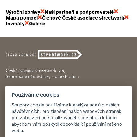
Výroční zprávy
Naši partneři a podporovatelé
Mapa pomoci
Členové České asociace streetwork
Inzeráty
Galerie
Česká asociace streetwork, z.s,
Senovážné náměstí 24, 110 00 Praha 1
+420 774 913 777
Používáme cookies
asociace@streetwork.cz
Soubory cookie používáme k analýze údajů o našich
návštěvnících, pro zlepšení našich webových stránek,
Nastavení cookies
pro zobrazení personalizovaného obsahu a k tomu,
abychom vám poskytli odpovídající používání našeho
Restartshop.cz
webu.