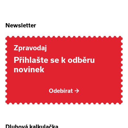
Newsletter
Zpravodaj
Přihlašte se k odběru
novinek
Odebírat
→
Dluhová kalkulačka