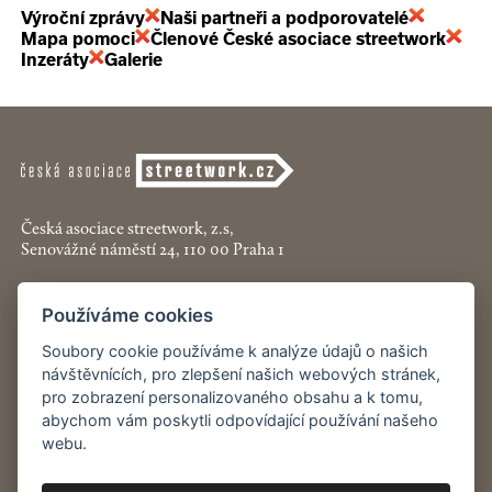
Výroční zprávy
Naši partneři a podporovatelé
Mapa pomoci
Členové České asociace streetwork
Inzeráty
Galerie
Česká asociace streetwork, z.s,
Senovážné náměstí 24, 110 00 Praha 1
+420 774 913 777
Používáme cookies
asociace@streetwork.cz
Soubory cookie používáme k analýze údajů o našich
návštěvnících, pro zlepšení našich webových stránek,
Nastavení cookies
pro zobrazení personalizovaného obsahu a k tomu,
abychom vám poskytli odpovídající používání našeho
Restartshop.cz
webu.
Pracenaulici.cz